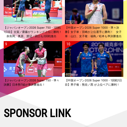
【ジャパンオープン2026 Super 750・1回戦
【中国オープン2026 Super 1000・準々決
1日目】古賀／齋藤がランキング上位に勝利！
勝】女子単：宮崎が上位選手に勝利！ 女子
奈良岡、奥原、渡辺／田口も2回戦進出
単：山口、女子複：福島／松本も準決勝進出
【ジャパンオープン2026 Super 750・準々
【中国オープン2026 Super 1000・1回戦1日
決勝】日本勢7組が準決勝進出！
目】男子複：熊谷／西 が上位ペアに勝利！
SPONSOR LINK