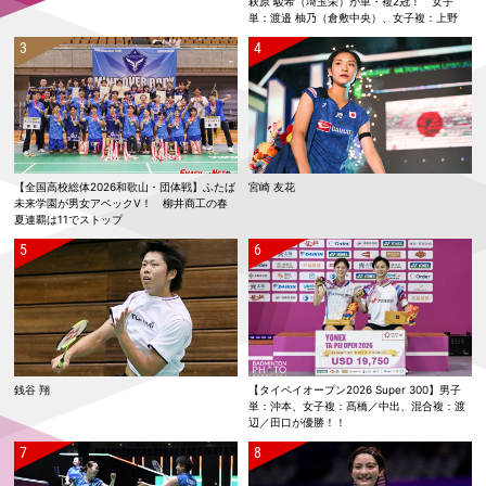
萩原 駿希（埼玉栄）が単・複2冠！ 女子
単：渡邉 柚乃（倉敷中央）、女子複：上野
優寿／伴野 碧唯（ふたば未来学園）が春夏連
覇！
【全国高校総体2026和歌山・団体戦】ふたば
宮崎 友花
未来学園が男女アベックV！ 柳井商工の春
夏連覇は11でストップ
銭谷 翔
【タイペイオープン2026 Super 300】男子
単：沖本、女子複：髙橋／中出、混合複：渡
辺／田口が優勝！！