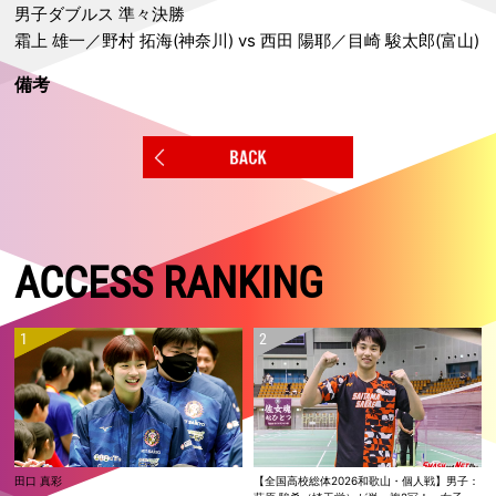
男子ダブルス 準々決勝
霜上 雄一／野村 拓海(神奈川) vs 西田 陽耶／目崎 駿太郎(富山)
備考
ACCESS RANKING
田口 真彩
【全国高校総体2026和歌山・個人戦】男子：