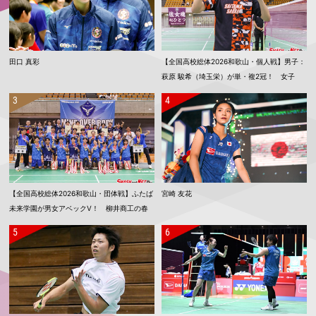
田口 真彩
【全国高校総体2026和歌山・個人戦】男子：
萩原 駿希（埼玉栄）が単・複2冠！ 女子
単：渡邉 柚乃（倉敷中央）、女子複：上野
優寿／伴野 碧唯（ふたば未来学園）が春夏連
覇！
【全国高校総体2026和歌山・団体戦】ふたば
宮崎 友花
未来学園が男女アベックV！ 柳井商工の春
夏連覇は11でストップ