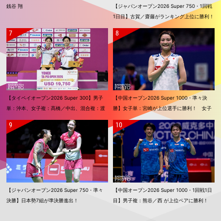
銭谷 翔
【ジャパンオープン2026 Super 750・1回戦
1日目】古賀／齋藤がランキング上位に勝利！
奈良岡、奥原、渡辺／田口も2回戦進出
【タイペイオープン2026 Super 300】男子
【中国オープン2026 Super 1000・準々決
単：沖本、女子複：髙橋／中出、混合複：渡
勝】女子単：宮崎が上位選手に勝利！ 女子
辺／田口が優勝！！
単：山口、女子複：福島／松本も準決勝進出
【ジャパンオープン2026 Super 750・準々
【中国オープン2026 Super 1000・1回戦1日
決勝】日本勢7組が準決勝進出！
目】男子複：熊谷／西 が上位ペアに勝利！