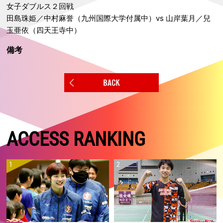
女子ダブルス２回戦
田島珠姫／中村麻誉（九州国際大学付属中）vs 山岸葉月／兒
玉亜依（四天王寺中）
備考
ACCESS RANKING