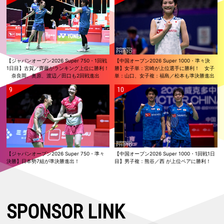
【ジャパンオープン2026 Super 750・1回戦
【中国オープン2026 Super 1000・準々決
1日目】古賀／齋藤がランキング上位に勝利！
勝】女子単：宮崎が上位選手に勝利！ 女子
奈良岡、奥原、渡辺／田口も2回戦進出
単：山口、女子複：福島／松本も準決勝進出
【ジャパンオープン2026 Super 750・準々
【中国オープン2026 Super 1000・1回戦1日
決勝】日本勢7組が準決勝進出！
目】男子複：熊谷／西 が上位ペアに勝利！
SPONSOR LINK