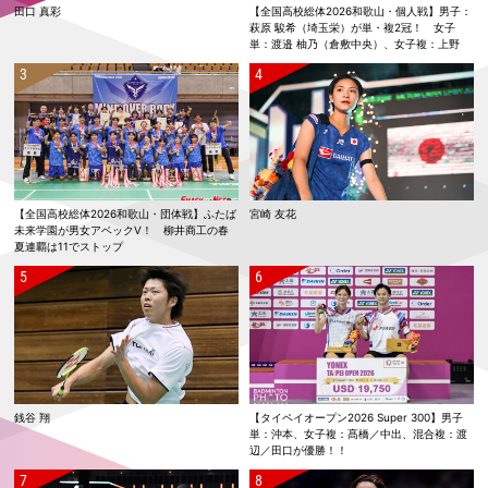
田口 真彩
【全国高校総体2026和歌山・個人戦】男子：
萩原 駿希（埼玉栄）が単・複2冠！ 女子
単：渡邉 柚乃（倉敷中央）、女子複：上野
優寿／伴野 碧唯（ふたば未来学園）が春夏連
覇！
【全国高校総体2026和歌山・団体戦】ふたば
宮崎 友花
未来学園が男女アベックV！ 柳井商工の春
夏連覇は11でストップ
銭谷 翔
【タイペイオープン2026 Super 300】男子
単：沖本、女子複：髙橋／中出、混合複：渡
辺／田口が優勝！！