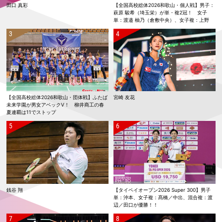
田口 真彩
【全国高校総体2026和歌山・個人戦】男子：
萩原 駿希（埼玉栄）が単・複2冠！ 女子
単：渡邉 柚乃（倉敷中央）、女子複：上野
優寿／伴野 碧唯（ふたば未来学園）が春夏連
覇！
【全国高校総体2026和歌山・団体戦】ふたば
宮崎 友花
未来学園が男女アベックV！ 柳井商工の春
夏連覇は11でストップ
銭谷 翔
【タイペイオープン2026 Super 300】男子
単：沖本、女子複：髙橋／中出、混合複：渡
辺／田口が優勝！！