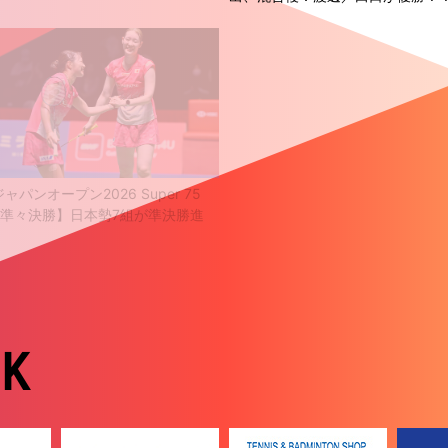
ャパンオープン2026 Super 75
【中国オープン2026 Super 1000
・準々決勝】日本勢7組が準決勝進
回戦1日目】男子複：熊谷／西 が
！
ペアに勝利！
NK