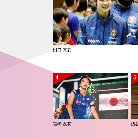
田口 真彩
宮崎 友花
銭谷