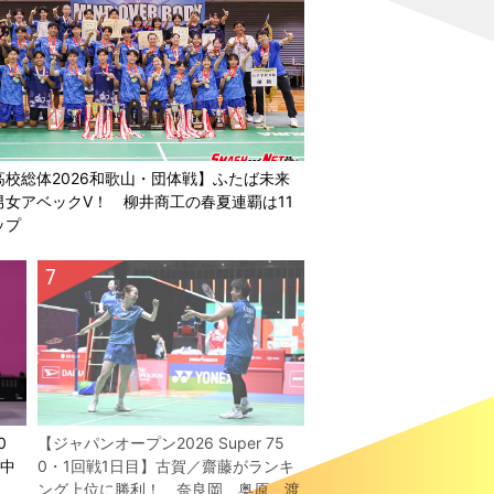
高校総体2026和歌山・団体戦】ふたば未来
男女アベックV！ 柳井商工の春夏連覇は11
ップ
0
【ジャパンオープン2026 Super 75
／中
0・1回戦1日目】古賀／齋藤がランキ
！
ング上位に勝利！ 奈良岡、奥原、渡