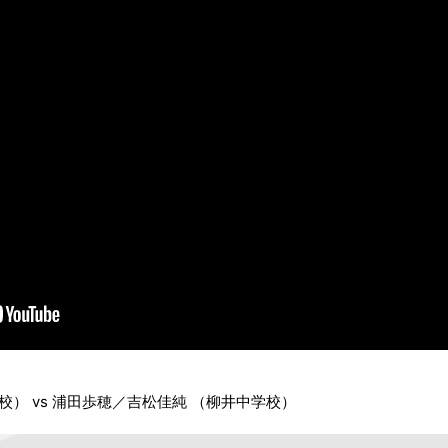
） vs 浦田歩穂／吉松佳純 （柳井中学校）