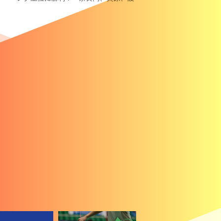
辺／田口も2回戦進出
・1
上位