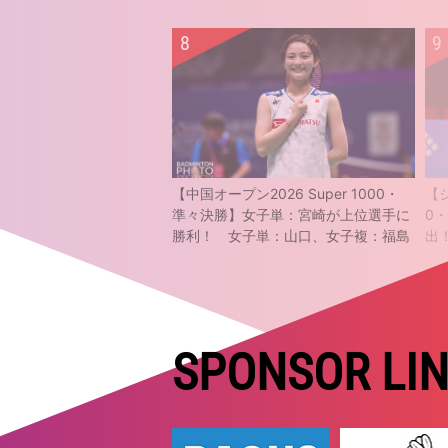
【中国オープン2026 Super 1000・
【ジ
準々決勝】女子単：宮崎が上位選手に
0
勝利！ 女子単：山口、女子複：福島
出
／松本も準決勝進出
SPONSOR LI