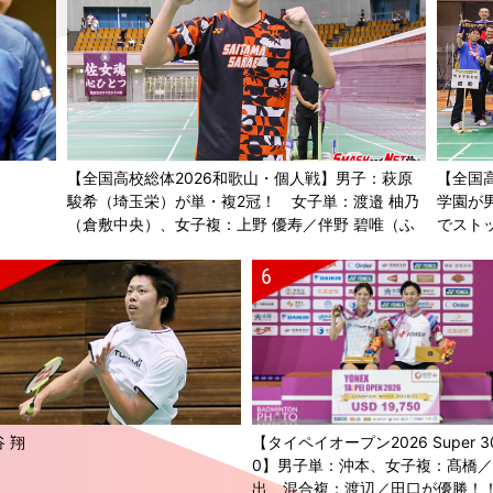
【全国高校総体2026和歌山・個人戦】男子：萩原
【全国
駿希（埼玉栄）が単・複2冠！ 女子単：渡邉 柚乃
学園が
（倉敷中央）、女子複：上野 優寿／伴野 碧唯（ふ
でスト
たば未来学園）が春夏連覇！
 翔
【タイペイオープン2026 Super 3
0】男子単：沖本、女子複：髙橋
出、混合複：渡辺／田口が優勝！