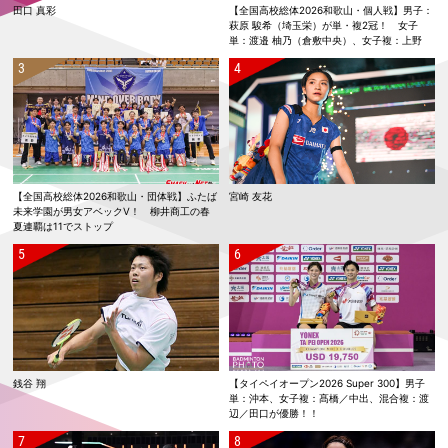
田口 真彩
【全国高校総体2026和歌山・個人戦】男子：
萩原 駿希（埼玉栄）が単・複2冠！ 女子
単：渡邉 柚乃（倉敷中央）、女子複：上野
優寿／伴野 碧唯（ふたば未来学園）が春夏連
覇！
【全国高校総体2026和歌山・団体戦】ふたば
宮崎 友花
未来学園が男女アベックV！ 柳井商工の春
夏連覇は11でストップ
銭谷 翔
【タイペイオープン2026 Super 300】男子
単：沖本、女子複：髙橋／中出、混合複：渡
辺／田口が優勝！！