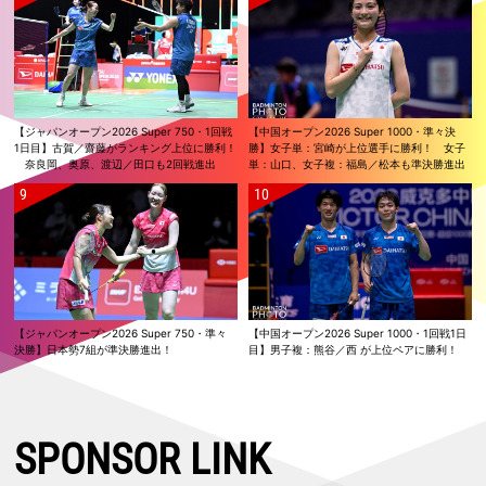
【ジャパンオープン2026 Super 750・1回戦
【中国オープン2026 Super 1000・準々決
1日目】古賀／齋藤がランキング上位に勝利！
勝】女子単：宮崎が上位選手に勝利！ 女子
奈良岡、奥原、渡辺／田口も2回戦進出
単：山口、女子複：福島／松本も準決勝進出
【ジャパンオープン2026 Super 750・準々
【中国オープン2026 Super 1000・1回戦1日
決勝】日本勢7組が準決勝進出！
目】男子複：熊谷／西 が上位ペアに勝利！
SPONSOR LINK