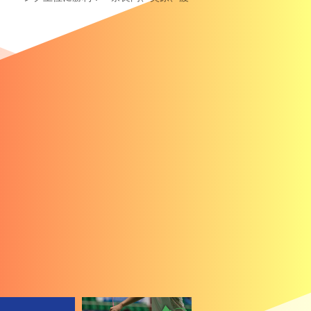
辺／田口も2回戦進出
・1
上位