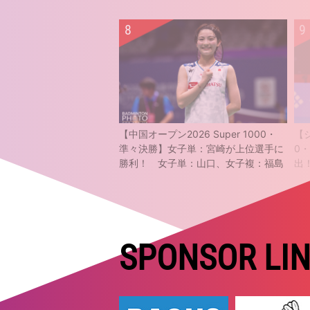
【中国オープン2026 Super 1000・
【ジ
準々決勝】女子単：宮崎が上位選手に
0
勝利！ 女子単：山口、女子複：福島
出
／松本も準決勝進出
SPONSOR LI