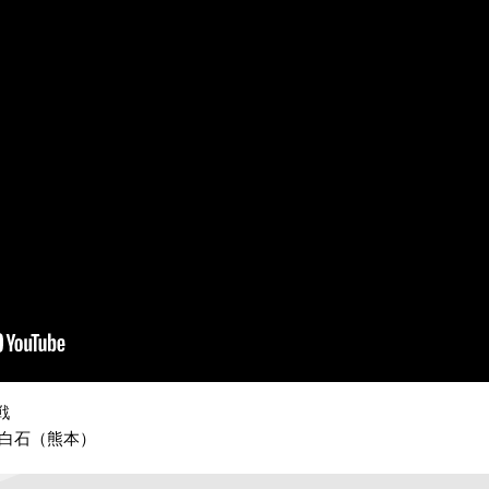
戦
/白石（熊本）