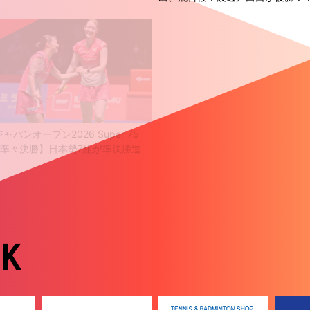
ャパンオープン2026 Super 75
【中国オープン2026 Super 1000
・準々決勝】日本勢7組が準決勝進
回戦1日目】男子複：熊谷／西 が
！
ペアに勝利！
NK