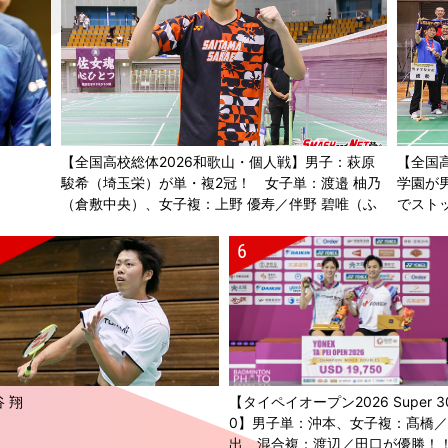
【全国高校総体2026和歌山・個人戦】男子：萩原
【全国
駿希（埼玉栄）が単・複2冠！ 女子単：渡邉 柚乃
学園が
（倉敷中央）、女子複：上野 優寿／伴野 碧唯（ふ
でスト
たば未来学園）が春夏連覇！
 翔
【タイペイオープン2026 Super 3
0】男子単：沖本、女子複：髙橋
出、混合複：渡辺／田口が優勝！