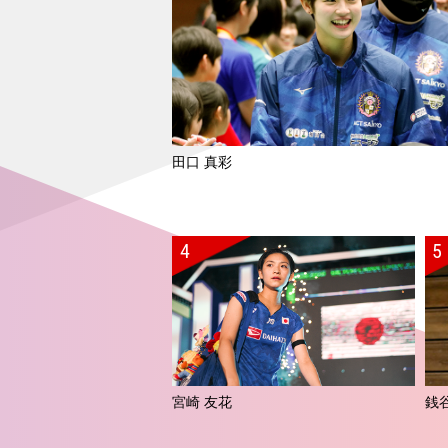
田口 真彩
宮崎 友花
銭谷