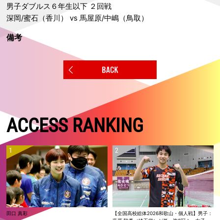
男子ダブルス６年生以下 ２回戦
深岡/蜜石（香川） vs 馬屋原/中嶋（鳥取）
備考
ACCESS RANKING
田口 真彩
【全国高校総体2026和歌山・個人戦】男子：