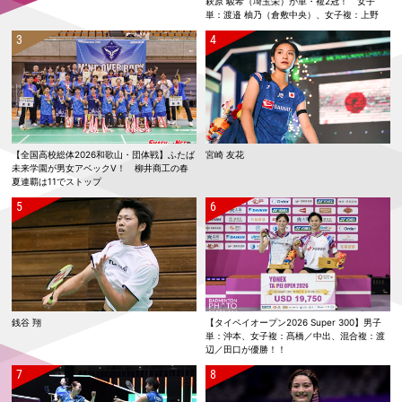
萩原 駿希（埼玉栄）が単・複2冠！ 女子
単：渡邉 柚乃（倉敷中央）、女子複：上野
優寿／伴野 碧唯（ふたば未来学園）が春夏連
覇！
【全国高校総体2026和歌山・団体戦】ふたば
宮崎 友花
未来学園が男女アベックV！ 柳井商工の春
夏連覇は11でストップ
銭谷 翔
【タイペイオープン2026 Super 300】男子
単：沖本、女子複：髙橋／中出、混合複：渡
辺／田口が優勝！！