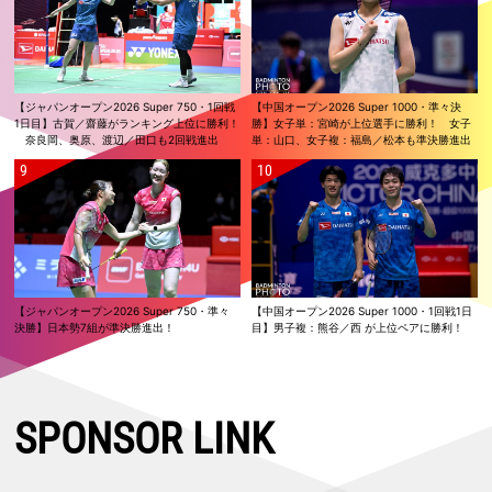
【ジャパンオープン2026 Super 750・1回戦
【中国オープン2026 Super 1000・準々決
1日目】古賀／齋藤がランキング上位に勝利！
勝】女子単：宮崎が上位選手に勝利！ 女子
奈良岡、奥原、渡辺／田口も2回戦進出
単：山口、女子複：福島／松本も準決勝進出
【ジャパンオープン2026 Super 750・準々
【中国オープン2026 Super 1000・1回戦1日
決勝】日本勢7組が準決勝進出！
目】男子複：熊谷／西 が上位ペアに勝利！
SPONSOR LINK