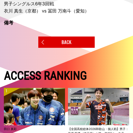
男子シングルス6年3回戦
衣川 真生（京都） vs 冨田 万南斗（愛知）
備考
ACCESS RANKING
田口 真彩
【全国高校総体2026和歌山・個人戦】男子：