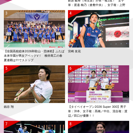
萩原 駿希（埼玉栄）が単・複2冠！ 女子
単：渡邉 柚乃（倉敷中央）、女子複：上野
優寿／伴野 碧唯（ふたば未来学園）が春夏連
覇！
【全国高校総体2026和歌山・団体戦】ふたば
宮崎 友花
未来学園が男女アベックV！ 柳井商工の春
夏連覇は11でストップ
銭谷 翔
【タイペイオープン2026 Super 300】男子
単：沖本、女子複：髙橋／中出、混合複：渡
辺／田口が優勝！！