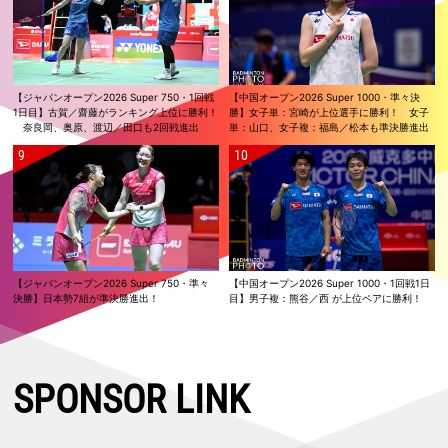
【ジャパンオープン2026 Super 750・1回戦
【中国オープン2026 Super 1000・準々決
1日目】古賀／齋藤がランキング上位に勝利！
勝】女子単：宮崎が上位選手に勝利！ 女子
奈良岡、奥原、渡辺／田口も2回戦進出
単：山口、女子複：福島／松本も準決勝進出
【ジャパンオープン2026 Super 750・準々
【中国オープン2026 Super 1000・1回戦1日
決勝】日本勢7組が準決勝進出！
目】男子複：熊谷／西 が上位ペアに勝利！
SPONSOR LINK