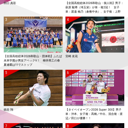
田口 真彩
【全国高校総体2026和歌山・個人戦】男子：
萩原 駿希（埼玉栄）が単・複2冠！ 女子
単：渡邉 柚乃（倉敷中央）、女子複：上野
優寿／伴野 碧唯（ふたば未来学園）が春夏連
覇！
【全国高校総体2026和歌山・団体戦】ふたば
宮崎 友花
未来学園が男女アベックV！ 柳井商工の春
夏連覇は11でストップ
銭谷 翔
【タイペイオープン2026 Super 300】男子
単：沖本、女子複：髙橋／中出、混合複：渡
辺／田口が優勝！！