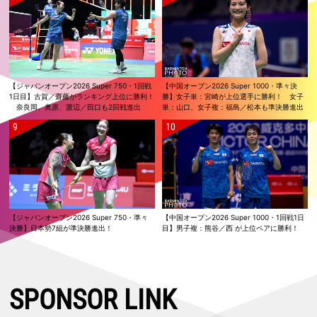
【ジャパンオープン2026 Super 750・1回戦
【中国オープン2026 Super 1000・準々決
1日目】古賀／齋藤がランキング上位に勝利！
勝】女子単：宮崎が上位選手に勝利！ 女子
奈良岡、奥原、渡辺／田口も2回戦進出
単：山口、女子複：福島／松本も準決勝進出
【ジャパンオープン2026 Super 750・準々
【中国オープン2026 Super 1000・1回戦1日
決勝】日本勢7組が準決勝進出！
目】男子複：熊谷／西 が上位ペアに勝利！
SPONSOR LINK