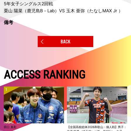
5年女子シングルス2回戦
栗山 陽菜（鹿児島B－Lab）VS 玉木 亜弥（たなしMAX Jr ）
備考
ACCESS RANKING
田口 真彩
【全国高校総体2026和歌山・個人戦】男子：