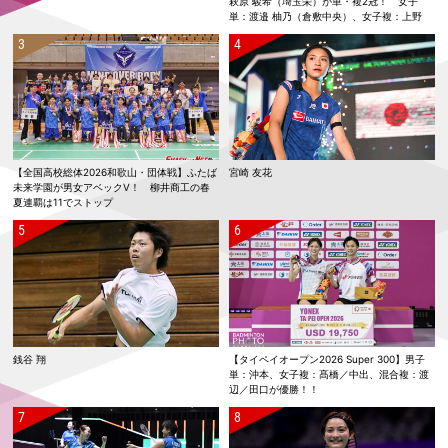
萩原 駿希（埼玉栄）が単・複2冠！ 女子
単：渡邉 柚乃（倉敷中央）、女子複：上野
優寿／伴野 碧唯（ふたば未来学園）が春夏連
覇！
【全国高校総体2026和歌山・団体戦】ふたば
宮崎 友花
未来学園が男女アベックV！ 柳井商工の春
夏連覇は11でストップ
銭谷 翔
【タイペイオープン2026 Super 300】男子
単：沖本、女子複：髙橋／中出、混合複：渡
辺／田口が優勝！！