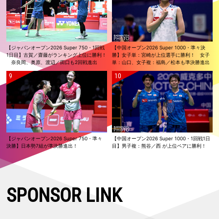
【ジャパンオープン2026 Super 750・1回戦
【中国オープン2026 Super 1000・準々決
1日目】古賀／齋藤がランキング上位に勝利！
勝】女子単：宮崎が上位選手に勝利！ 女子
奈良岡、奥原、渡辺／田口も2回戦進出
単：山口、女子複：福島／松本も準決勝進出
【ジャパンオープン2026 Super 750・準々
【中国オープン2026 Super 1000・1回戦1日
決勝】日本勢7組が準決勝進出！
目】男子複：熊谷／西 が上位ペアに勝利！
SPONSOR LINK