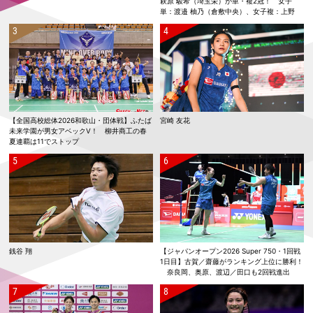
萩原 駿希（埼玉栄）が単・複2冠！ 女子
単：渡邉 柚乃（倉敷中央）、女子複：上野
優寿／伴野 碧唯（ふたば未来学園）が春夏連
覇！
【全国高校総体2026和歌山・団体戦】ふたば
宮崎 友花
未来学園が男女アベックV！ 柳井商工の春
夏連覇は11でストップ
銭谷 翔
【ジャパンオープン2026 Super 750・1回戦
1日目】古賀／齋藤がランキング上位に勝利！
奈良岡、奥原、渡辺／田口も2回戦進出