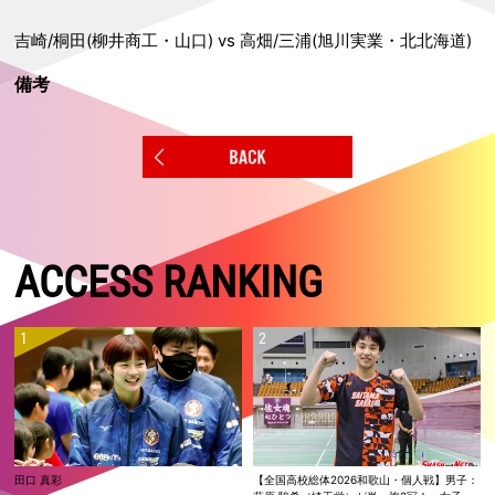
吉崎/桐田(柳井商工・山口) vs 高畑/三浦(旭川実業・北北海道)
備考
ACCESS RANKING
田口 真彩
【全国高校総体2026和歌山・個人戦】男子：