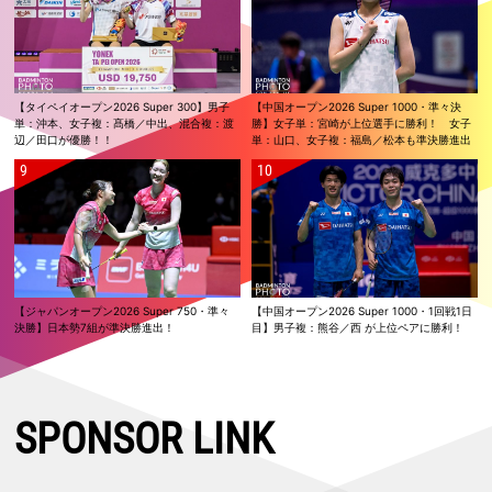
【タイペイオープン2026 Super 300】男子
【中国オープン2026 Super 1000・準々決
単：沖本、女子複：髙橋／中出、混合複：渡
勝】女子単：宮崎が上位選手に勝利！ 女子
辺／田口が優勝！！
単：山口、女子複：福島／松本も準決勝進出
【ジャパンオープン2026 Super 750・準々
【中国オープン2026 Super 1000・1回戦1日
決勝】日本勢7組が準決勝進出！
目】男子複：熊谷／西 が上位ペアに勝利！
SPONSOR LINK