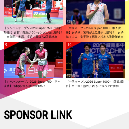
【ジャパンオープン2026 Super 750・1回戦
【中国オープン2026 Super 1000・準々決
1日目】古賀／齋藤がランキング上位に勝利！
勝】女子単：宮崎が上位選手に勝利！ 女子
奈良岡、奥原、渡辺／田口も2回戦進出
単：山口、女子複：福島／松本も準決勝進出
【ジャパンオープン2026 Super 750・準々
【中国オープン2026 Super 1000・1回戦1日
決勝】日本勢7組が準決勝進出！
目】男子複：熊谷／西 が上位ペアに勝利！
SPONSOR LINK