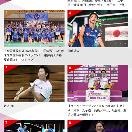
萩原 駿希（埼玉栄）が単・複2冠！ 女子
単：渡邉 柚乃（倉敷中央）、女子複：上野
優寿／伴野 碧唯（ふたば未来学園）が春夏連
覇！
【全国高校総体2026和歌山・団体戦】ふたば
宮崎 友花
未来学園が男女アベックV！ 柳井商工の春
夏連覇は11でストップ
銭谷 翔
【タイペイオープン2026 Super 300】男子
単：沖本、女子複：髙橋／中出、混合複：渡
辺／田口が優勝！！