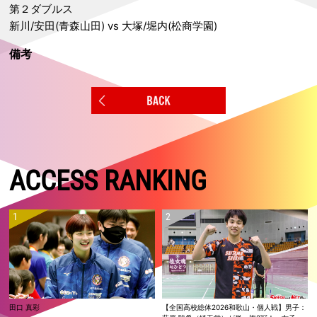
第２ダブルス
新川/安田(青森山田) vs 大塚/堀内(松商学園)
備考
ACCESS RANKING
田口 真彩
【全国高校総体2026和歌山・個人戦】男子：