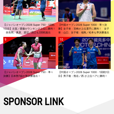
【ジャパンオープン2026 Super 750・1回戦
【中国オープン2026 Super 1000・準々決
1日目】古賀／齋藤がランキング上位に勝利！
勝】女子単：宮崎が上位選手に勝利！ 女子
奈良岡、奥原、渡辺／田口も2回戦進出
単：山口、女子複：福島／松本も準決勝進出
【ジャパンオープン2026 Super 750・準々
【中国オープン2026 Super 1000・1回戦1日
決勝】日本勢7組が準決勝進出！
目】男子複：熊谷／西 が上位ペアに勝利！
SPONSOR LINK