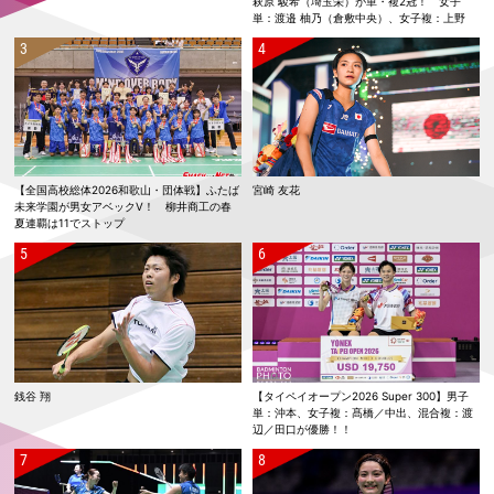
萩原 駿希（埼玉栄）が単・複2冠！ 女子
単：渡邉 柚乃（倉敷中央）、女子複：上野
優寿／伴野 碧唯（ふたば未来学園）が春夏連
覇！
【全国高校総体2026和歌山・団体戦】ふたば
宮崎 友花
未来学園が男女アベックV！ 柳井商工の春
夏連覇は11でストップ
銭谷 翔
【タイペイオープン2026 Super 300】男子
単：沖本、女子複：髙橋／中出、混合複：渡
辺／田口が優勝！！