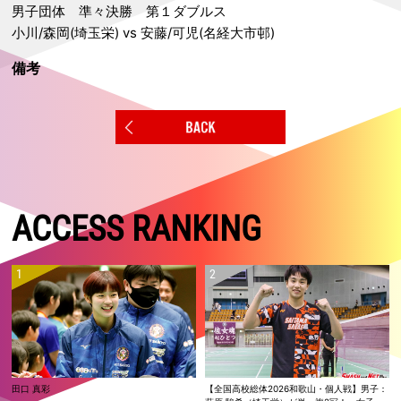
男子団体 準々決勝 第１ダブルス
小川/森岡(埼玉栄) vs 安藤/可児(名経大市邨)
備考
ACCESS RANKING
田口 真彩
【全国高校総体2026和歌山・個人戦】男子：