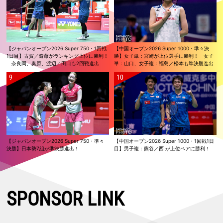
【ジャパンオープン2026 Super 750・1回戦
【中国オープン2026 Super 1000・準々決
1日目】古賀／齋藤がランキング上位に勝利！
勝】女子単：宮崎が上位選手に勝利！ 女子
奈良岡、奥原、渡辺／田口も2回戦進出
単：山口、女子複：福島／松本も準決勝進出
【ジャパンオープン2026 Super 750・準々
【中国オープン2026 Super 1000・1回戦1日
決勝】日本勢7組が準決勝進出！
目】男子複：熊谷／西 が上位ペアに勝利！
SPONSOR LINK