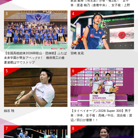
萩原 駿希（埼玉栄）が単・複2冠！ 女子
単：渡邉 柚乃（倉敷中央）、女子複：上野
優寿／伴野 碧唯（ふたば未来学園）が春夏連
覇！
【全国高校総体2026和歌山・団体戦】ふたば
宮崎 友花
未来学園が男女アベックV！ 柳井商工の春
夏連覇は11でストップ
銭谷 翔
【タイペイオープン2026 Super 300】男子
単：沖本、女子複：髙橋／中出、混合複：渡
辺／田口が優勝！！