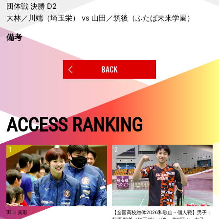
団体戦 決勝 D2
大林／川端（埼玉栄） vs 山田／筑後（ふたば未来学園）
備考
ACCESS RANKING
田口 真彩
【全国高校総体2026和歌山・個人戦】男子：