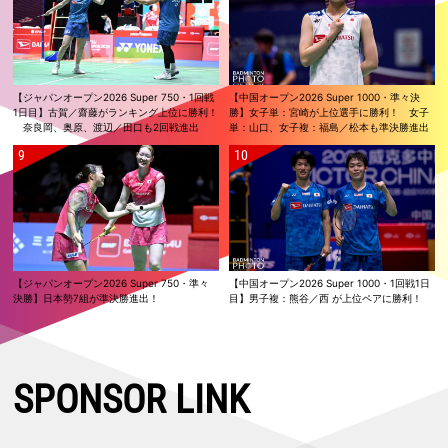
【ジャパンオープン2026 Super 750・1回戦
【中国オープン2026 Super 1000・準々決
1日目】古賀／齋藤がランキング上位に勝利！
勝】女子単：宮崎が上位選手に勝利！ 女子
奈良岡、奥原、渡辺／田口も2回戦進出
単：山口、女子複：福島／松本も準決勝進出
【ジャパンオープン2026 Super 750・準々
【中国オープン2026 Super 1000・1回戦1日
決勝】日本勢7組が準決勝進出！
目】男子複：熊谷／西 が上位ペアに勝利！
SPONSOR LINK