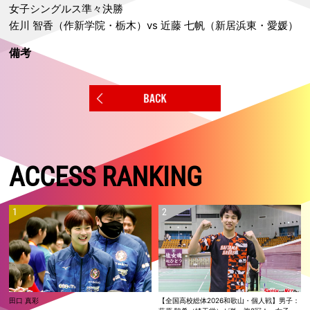
女子シングルス準々決勝
佐川 智香（作新学院・栃木）vs 近藤 七帆（新居浜東・愛媛）
備考
ACCESS RANKING
田口 真彩
【全国高校総体2026和歌山・個人戦】男子：