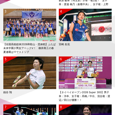
萩原 駿希（埼玉栄）が単・複2冠！ 女子
単：渡邉 柚乃（倉敷中央）、女子複：上野
優寿／伴野 碧唯（ふたば未来学園）が春夏連
覇！
【全国高校総体2026和歌山・団体戦】ふたば
宮崎 友花
未来学園が男女アベックV！ 柳井商工の春
夏連覇は11でストップ
銭谷 翔
【タイペイオープン2026 Super 300】男子
単：沖本、女子複：髙橋／中出、混合複：渡
辺／田口が優勝！！