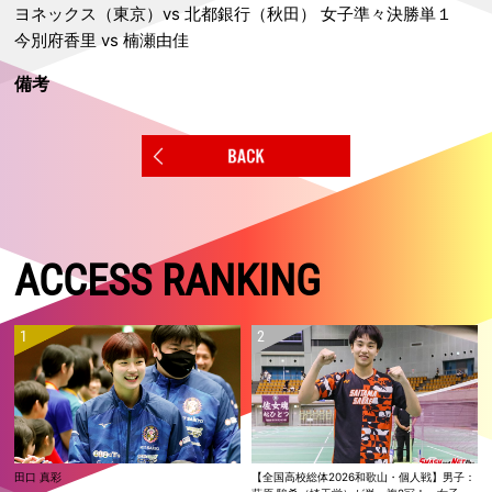
ヨネックス（東京）vs 北都銀行（秋田） 女子準々決勝単１
今別府香里 vs 楠瀬由佳
備考
ACCESS RANKING
田口 真彩
【全国高校総体2026和歌山・個人戦】男子：