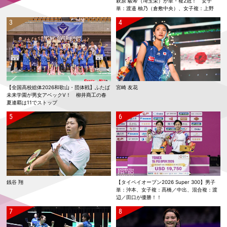
萩原 駿希（埼玉栄）が単・複2冠！ 女子
単：渡邉 柚乃（倉敷中央）、女子複：上野
優寿／伴野 碧唯（ふたば未来学園）が春夏連
覇！
【全国高校総体2026和歌山・団体戦】ふたば
宮崎 友花
未来学園が男女アベックV！ 柳井商工の春
夏連覇は11でストップ
銭谷 翔
【タイペイオープン2026 Super 300】男子
単：沖本、女子複：髙橋／中出、混合複：渡
辺／田口が優勝！！