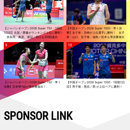
【ジャパンオープン2026 Super 750・1回戦
【中国オープン2026 Super 1000・準々決
1日目】古賀／齋藤がランキング上位に勝利！
勝】女子単：宮崎が上位選手に勝利！ 女子
奈良岡、奥原、渡辺／田口も2回戦進出
単：山口、女子複：福島／松本も準決勝進出
【ジャパンオープン2026 Super 750・準々
【中国オープン2026 Super 1000・1回戦1日
決勝】日本勢7組が準決勝進出！
目】男子複：熊谷／西 が上位ペアに勝利！
SPONSOR LINK