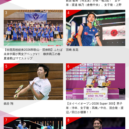
萩原 駿希（埼玉栄）が単・複2冠！ 女子
単：渡邉 柚乃（倉敷中央）、女子複：上野
優寿／伴野 碧唯（ふたば未来学園）が春夏連
覇！
【全国高校総体2026和歌山・団体戦】ふたば
宮崎 友花
未来学園が男女アベックV！ 柳井商工の春
夏連覇は11でストップ
銭谷 翔
【タイペイオープン2026 Super 300】男子
単：沖本、女子複：髙橋／中出、混合複：渡
辺／田口が優勝！！