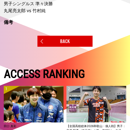
男子シングルス 準々決勝
丸尾亮太郎 vs 竹村純
備考
ACCESS RANKING
田口 真彩
【全国高校総体2026和歌山・個人戦】男子：