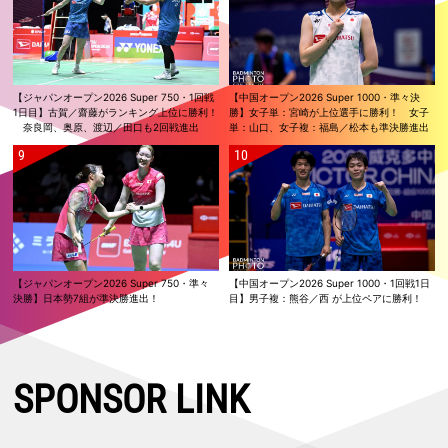
【ジャパンオープン2026 Super 750・1回戦
【中国オープン2026 Super 1000・準々決
1日目】古賀／齋藤がランキング上位に勝利！
勝】女子単：宮崎が上位選手に勝利！ 女子
奈良岡、奥原、渡辺／田口も2回戦進出
単：山口、女子複：福島／松本も準決勝進出
【ジャパンオープン2026 Super 750・準々
【中国オープン2026 Super 1000・1回戦1日
決勝】日本勢7組が準決勝進出！
目】男子複：熊谷／西 が上位ペアに勝利！
SPONSOR LINK