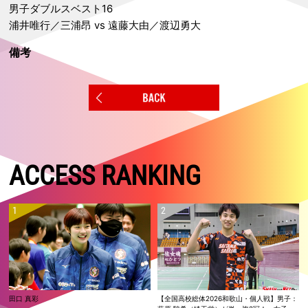
男子ダブルスベスト16
浦井唯行／三浦昂 vs 遠藤大由／渡辺勇大
備考
ACCESS RANKING
田口 真彩
【全国高校総体2026和歌山・個人戦】男子：