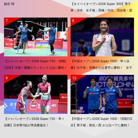
銭谷 翔
【タイペイオープン2026 Super 300】男子
単：沖本、女子複：髙橋／中出、混合複：渡
辺／田口が優勝！！
【ジャパンオープン2026 Super 750・1回戦
【中国オープン2026 Super 1000・準々決
1日目】古賀／齋藤がランキング上位に勝利！
勝】女子単：宮崎が上位選手に勝利！ 女子
奈良岡、奥原、渡辺／田口も2回戦進出
単：山口、女子複：福島／松本も準決勝進出
【ジャパンオープン2026 Super 750・準々
【中国オープン2026 Super 1000・1回戦1日
決勝】日本勢7組が準決勝進出！
目】男子複：熊谷／西 が上位ペアに勝利！