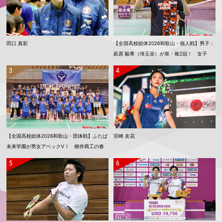
田口 真彩
【全国高校総体2026和歌山・個人戦】男子：
萩原 駿希（埼玉栄）が単・複2冠！ 女子
単：渡邉 柚乃（倉敷中央）、女子複：上野
優寿／伴野 碧唯（ふたば未来学園）が春夏連
覇！
【全国高校総体2026和歌山・団体戦】ふたば
宮崎 友花
未来学園が男女アベックV！ 柳井商工の春
夏連覇は11でストップ