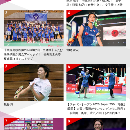
萩原 駿希（埼玉栄）が単・複2冠！ 女子
単：渡邉 柚乃（倉敷中央）、女子複：上野
優寿／伴野 碧唯（ふたば未来学園）が春夏連
覇！
【全国高校総体2026和歌山・団体戦】ふたば
宮崎 友花
未来学園が男女アベックV！ 柳井商工の春
夏連覇は11でストップ
銭谷 翔
【ジャパンオープン2026 Super 750・1回戦
1日目】古賀／齋藤がランキング上位に勝利！
奈良岡、奥原、渡辺／田口も2回戦進出