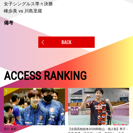
女子シングルス準々決勝
峰歩美 vs 川島里羅
備考
ACCESS RANKING
田口 真彩
【全国高校総体2026和歌山・個人戦】男子：