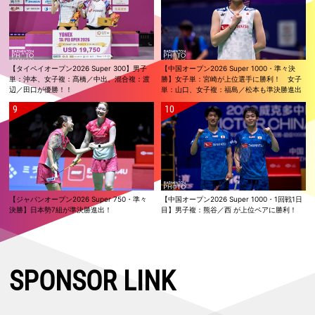
【タイペイオープン2026 Super 300】男子
【中国オープン2026 Super 1000・準々決
単：沖本、女子複：髙橋／中出、混合複：渡
勝】女子単：宮崎が上位選手に勝利！ 女子
辺／田口が優勝！！
単：山口、女子複：福島／松本も準決勝進出
【ジャパンオープン2026 Super 750・準々
【中国オープン2026 Super 1000・1回戦1日
決勝】日本勢7組が準決勝進出！
目】男子複：熊谷／西 が上位ペアに勝利！
SPONSOR LINK