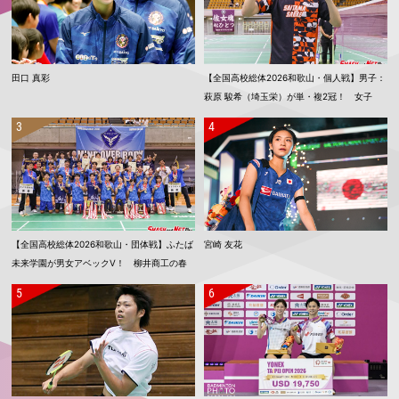
田口 真彩
【全国高校総体2026和歌山・個人戦】男子：
萩原 駿希（埼玉栄）が単・複2冠！ 女子
単：渡邉 柚乃（倉敷中央）、女子複：上野
優寿／伴野 碧唯（ふたば未来学園）が春夏連
覇！
【全国高校総体2026和歌山・団体戦】ふたば
宮崎 友花
未来学園が男女アベックV！ 柳井商工の春
夏連覇は11でストップ