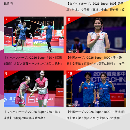
銭谷 翔
【タイペイオープン2026 Super 300】男子
単：沖本、女子複：髙橋／中出、混合複：渡
辺／田口が優勝！！
【ジャパンオープン2026 Super 750・1回戦
【中国オープン2026 Super 1000・準々決
1日目】古賀／齋藤がランキング上位に勝利！
勝】女子単：宮崎が上位選手に勝利！ 女子
奈良岡、奥原、渡辺／田口も2回戦進出
単：山口、女子複：福島／松本も準決勝進出
【ジャパンオープン2026 Super 750・準々
【中国オープン2026 Super 1000・1回戦1日
決勝】日本勢7組が準決勝進出！
目】男子複：熊谷／西 が上位ペアに勝利！