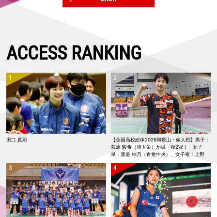
ACCESS RANKING
田口 真彩
【全国高校総体2026和歌山・個人戦】男子：
萩原 駿希（埼玉栄）が単・複2冠！ 女子
単：渡邉 柚乃（倉敷中央）、女子複：上野
優寿／伴野 碧唯（ふたば未来学園）が春夏連
覇！