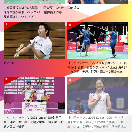
【全国高校総体2026和歌山・団体戦】ふたば
宮崎 友花
未来学園が男女アベックV！ 柳井商工の春
夏連覇は11でストップ
銭谷 翔
【ジャパンオープン2026 Super 750・1回戦
1日目】古賀／齋藤がランキング上位に勝利！
奈良岡、奥原、渡辺／田口も2回戦進出
【タイペイオープン2026 Super 300】男子
【中国オープン2026 Super 1000・準々決
単：沖本、女子複：髙橋／中出、混合複：渡
勝】女子単：宮崎が上位選手に勝利！ 女子
辺／田口が優勝！！
単：山口、女子複：福島／松本も準決勝進出