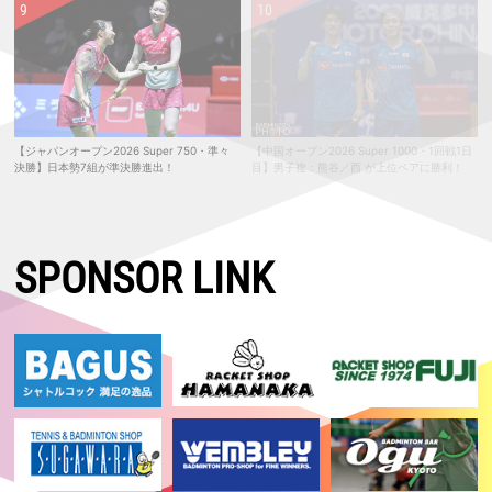
【ジャパンオープン2026 Super 750・準々
【中国オープン2026 Super 1000・1回戦1日
決勝】日本勢7組が準決勝進出！
目】男子複：熊谷／西 が上位ペアに勝利！
SPONSOR LINK