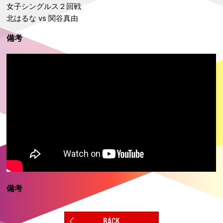
女子シングルス２回戦
北はるな vs 関谷真由
備考
備考