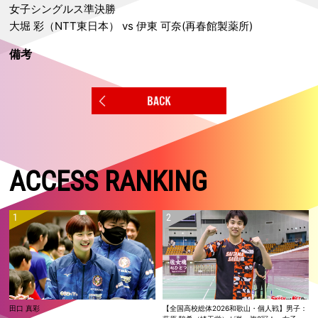
女子シングルス準決勝
大堀 彩（NTT東日本） vs 伊東 可奈(再春館製薬所)
備考
ACCESS RANKING
田口 真彩
【全国高校総体2026和歌山・個人戦】男子：