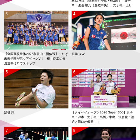
萩原 駿希（埼玉栄）が単・複2冠！ 女子
単：渡邉 柚乃（倉敷中央）、女子複：上野
優寿／伴野 碧唯（ふたば未来学園）が春夏連
覇！
【全国高校総体2026和歌山・団体戦】ふたば
宮崎 友花
未来学園が男女アベックV！ 柳井商工の春
夏連覇は11でストップ
銭谷 翔
【タイペイオープン2026 Super 300】男子
単：沖本、女子複：髙橋／中出、混合複：渡
辺／田口が優勝！！