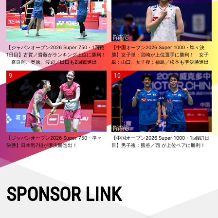
【ジャパンオープン2026 Super 750・1回戦
【中国オープン2026 Super 1000・準々決
1日目】古賀／齋藤がランキング上位に勝利！
勝】女子単：宮崎が上位選手に勝利！ 女子
奈良岡、奥原、渡辺／田口も2回戦進出
単：山口、女子複：福島／松本も準決勝進出
【ジャパンオープン2026 Super 750・準々
【中国オープン2026 Super 1000・1回戦1日
決勝】日本勢7組が準決勝進出！
目】男子複：熊谷／西 が上位ペアに勝利！
SPONSOR LINK