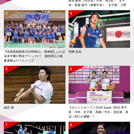
萩原 駿希（埼玉栄）が単・複2冠！ 女子
単：渡邉 柚乃（倉敷中央）、女子複：上野
優寿／伴野 碧唯（ふたば未来学園）が春夏連
覇！
【全国高校総体2026和歌山・団体戦】ふたば
宮崎 友花
未来学園が男女アベックV！ 柳井商工の春
夏連覇は11でストップ
銭谷 翔
【タイペイオープン2026 Super 300】男子
単：沖本、女子複：髙橋／中出、混合複：渡
辺／田口が優勝！！