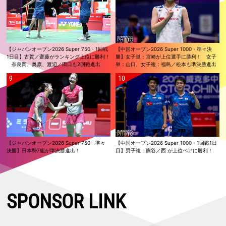
【ジャパンオープン2026 Super 750・1回戦
【中国オープン2026 Super 1000・準々決
1日目】古賀／齋藤がランキング上位に勝利！
勝】女子単：宮崎が上位選手に勝利！ 女子
奈良岡、奥原、渡辺／田口も2回戦進出
単：山口、女子複：福島／松本も準決勝進出
【ジャパンオープン2026 Super 750・準々
【中国オープン2026 Super 1000・1回戦1日
決勝】日本勢7組が準決勝進出！
目】男子複：熊谷／西 が上位ペアに勝利！
SPONSOR LINK