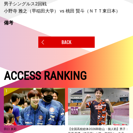
男子シングルス2回戦
小野寺 雅之（早稲田大学） vs 桃田 賢斗（ＮＴＴ東日本）
備考
ACCESS RANKING
田口 真彩
【全国高校総体2026和歌山・個人戦】男子：