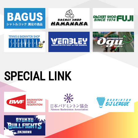
SPECIAL LINK