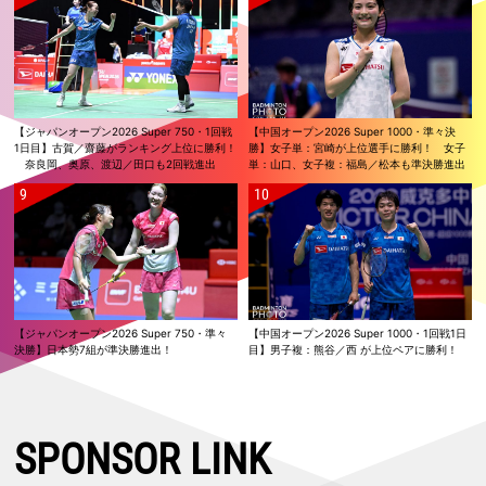
【ジャパンオープン2026 Super 750・1回戦
【中国オープン2026 Super 1000・準々決
1日目】古賀／齋藤がランキング上位に勝利！
勝】女子単：宮崎が上位選手に勝利！ 女子
奈良岡、奥原、渡辺／田口も2回戦進出
単：山口、女子複：福島／松本も準決勝進出
【ジャパンオープン2026 Super 750・準々
【中国オープン2026 Super 1000・1回戦1日
決勝】日本勢7組が準決勝進出！
目】男子複：熊谷／西 が上位ペアに勝利！
SPONSOR LINK