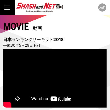
MOVIE
動画
日本ランキングサーキット2018
平成30年5月29日 (火)