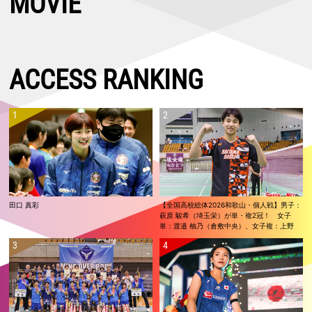
MOVIE
ACCESS RANKING
田口 真彩
【全国高校総体2026和歌山・個人戦】男子：
萩原 駿希（埼玉栄）が単・複2冠！ 女子
単：渡邉 柚乃（倉敷中央）、女子複：上野
優寿／伴野 碧唯（ふたば未来学園）が春夏連
覇！