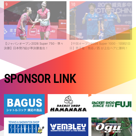
【ジャパンオープン2026 Super 750・準々
【中国オープン2026 Super 1000・1回戦1日
決勝】日本勢7組が準決勝進出！
目】男子複：熊谷／西 が上位ペアに勝利！
SPONSOR LINK