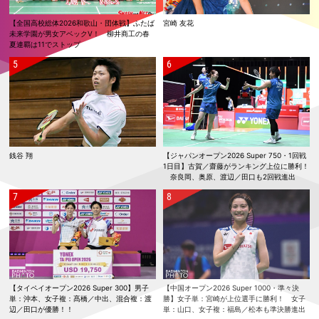
【全国高校総体2026和歌山・団体戦】ふたば
宮崎 友花
未来学園が男女アベックV！ 柳井商工の春
夏連覇は11でストップ
銭谷 翔
【ジャパンオープン2026 Super 750・1回戦
1日目】古賀／齋藤がランキング上位に勝利！
奈良岡、奥原、渡辺／田口も2回戦進出
【タイペイオープン2026 Super 300】男子
【中国オープン2026 Super 1000・準々決
単：沖本、女子複：髙橋／中出、混合複：渡
勝】女子単：宮崎が上位選手に勝利！ 女子
辺／田口が優勝！！
単：山口、女子複：福島／松本も準決勝進出