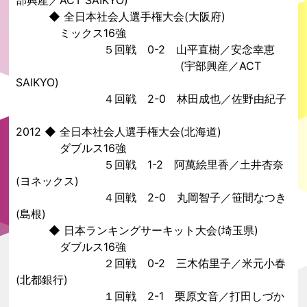
◆ 全日本社会人選手権大会(大阪府)
ミックス16強
５回戦 0-2
山平直樹
／安念幸恵
(宇部興産／
ACT
SAIKYO
)
４回戦 2-0 林田成也／佐野由紀子
2012 ◆ 全日本社会人選手権大会(北海道)
ダブルス16強
５回戦 1-2 阿萬絵里香／
土井杏奈
(
ヨネックス
)
４回戦 2-0 丸岡智子／笹間なつき
(島根)
◆ 日本ランキングサーキット大会(埼玉県)
ダブルス16強
２回戦 0-2
三木佑里子
／
米元小春
(
北都銀行
)
１回戦 2-1
栗原文音
／
打田しづか