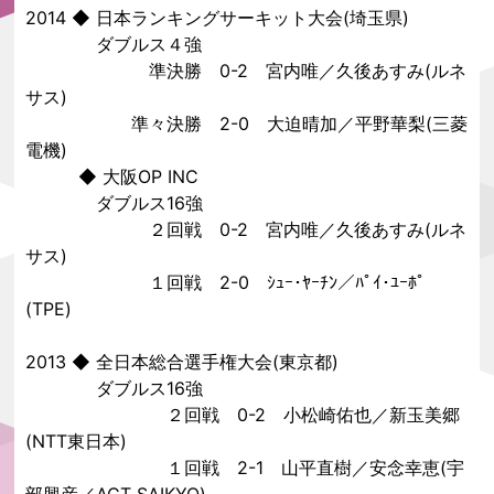
2014 ◆ 日本ランキングサーキット大会(埼玉県)
ダブルス４強
準決勝 0-2
宮内唯
／
久後あすみ
(
ルネ
サス
)
準々決勝 2-0 大迫晴加／平野華梨(
三菱
電機
)
◆ 大阪OP INC
ダブルス16強
２回戦 0-2
宮内唯
／
久後あすみ
(
ルネ
サス
)
１回戦 2-0
ｼｭｰ･ﾔｰﾁﾝ
／
ﾊﾟｲ･ﾕｰﾎﾟ
(
TPE
)
2013 ◆ 全日本総合選手権大会(東京都)
ダブルス16強
２回戦 0-2
小松崎佑也
／
新玉美郷
(
NTT東日本
)
１回戦 2-1
山平直樹
／安念幸恵(宇
部興産／
ACT SAIKYO
)