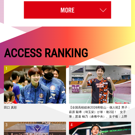
ACCESS RANKING
田口 真彩
【全国高校総体2026和歌山・個人戦】男子：
萩原 駿希（埼玉栄）が単・複2冠！ 女子
単：渡邉 柚乃（倉敷中央）、女子複：上野
優寿／伴野 碧唯（ふたば未来学園）が春夏連
覇！