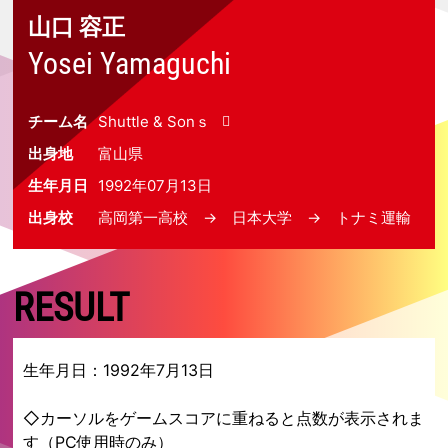
山口 容正
Yosei Yamaguchi
チーム名
Shuttle & Sonｓ
出身地
富山県
生年月日
1992年07月13日
出身校
高岡第一高校 → 日本大学 → トナミ運輸
RESULT
生年月日：1992年7月13日
◇カーソルをゲームスコアに重ねると点数が表示されま
す（PC使用時のみ）