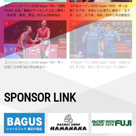
【ジャパンオープン2026 Super 750・1回戦
【中国オープン2026 Super 1000・準々決
1日目】古賀／齋藤がランキング上位に勝利！
勝】女子単：宮崎が上位選手に勝利！ 女子
奈良岡、奥原、渡辺／田口も2回戦進出
単：山口、女子複：福島／松本も準決勝進出
【ジャパンオープン2026 Super 750・準々
【中国オープン2026 Super 1000・1回戦1日
決勝】日本勢7組が準決勝進出！
目】男子複：熊谷／西 が上位ペアに勝利！
SPONSOR LINK