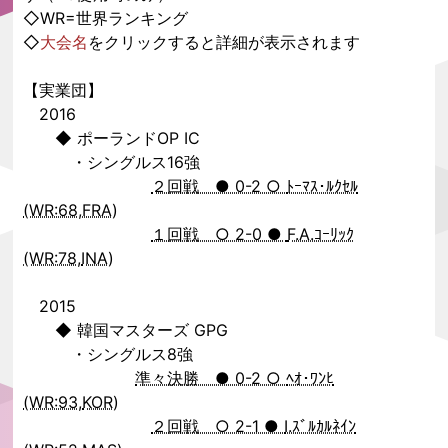
◇WR=世界ランキング
◇
大会名
をクリックすると詳細が表示されます
【実業団】
2016
◆ ポーランドOP IC
・シングルス16強
２回戦 ● 0-2 ○
ﾄｰﾏｽ･ﾙｸｾﾙ
(WR:68,
FRA
)
１回戦 ○ 2-0 ●
F.A.ｺｰﾘｯｸ
(WR:78,
INA
)
2015
◆ 韓国マスターズ GPG
・シングルス8強
準々決勝 ● 0-2 ○
ﾍｵ･ﾜﾝﾋ
(WR:93,
KOR
)
２回戦 ○ 2-1 ●
I.ｽﾞﾙｶﾙﾈｲﾝ