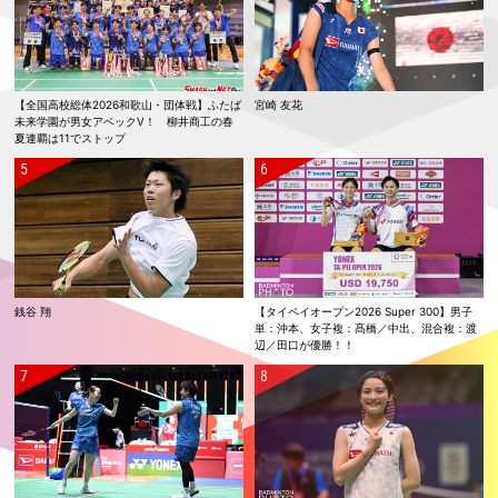
【全国高校総体2026和歌山・団体戦】ふたば
宮崎 友花
未来学園が男女アベックV！ 柳井商工の春
夏連覇は11でストップ
銭谷 翔
【タイペイオープン2026 Super 300】男子
単：沖本、女子複：髙橋／中出、混合複：渡
辺／田口が優勝！！