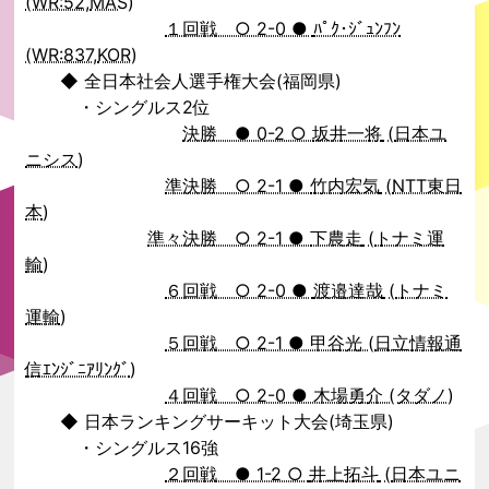
(WR:52,
MAS
)
１回戦 ○ 2-0 ●
ﾊﾟｸ･ｼﾞｭﾝﾌﾝ
(WR:837,
KOR
)
◆ 全日本社会人選手権大会(福岡県)
・シングルス2位
決勝 ● 0-2 ○
坂井一将
(
日本ユ
ニシス
)
準決勝 ○ 2-1 ●
竹内宏気
(
NTT東日
本
)
準々決勝 ○ 2-1 ●
下農走
(
トナミ運
輸
)
６回戦 ○ 2-0 ●
渡邉達哉
(
トナミ
運輸
)
５回戦 ○ 2-1 ● 甲谷光 (
日立情報通
信ｴﾝｼﾞﾆｱﾘﾝｸﾞ
)
４回戦 ○ 2-0 ● 木場勇介 (タダノ)
◆ 日本ランキングサーキット大会(埼玉県)
・シングルス16強
２回戦 ● 1-2 ○
井上拓斗
(
日本ユニ