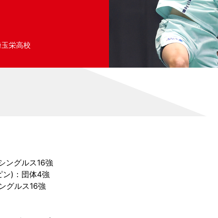
埼玉栄高校
シングルス16強
ピン)：団体4強
シングルス16強