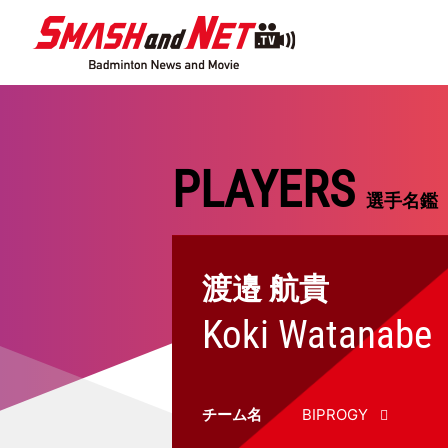
PLAYERS
選手名鑑
渡邉 航貴
Koki Watanabe
チーム名
BIPROGY