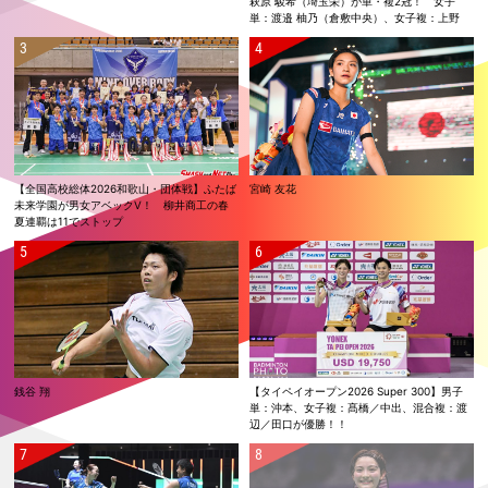
萩原 駿希（埼玉栄）が単・複2冠！ 女子
単：渡邉 柚乃（倉敷中央）、女子複：上野
優寿／伴野 碧唯（ふたば未来学園）が春夏連
覇！
【全国高校総体2026和歌山・団体戦】ふたば
宮崎 友花
未来学園が男女アベックV！ 柳井商工の春
夏連覇は11でストップ
銭谷 翔
【タイペイオープン2026 Super 300】男子
単：沖本、女子複：髙橋／中出、混合複：渡
辺／田口が優勝！！