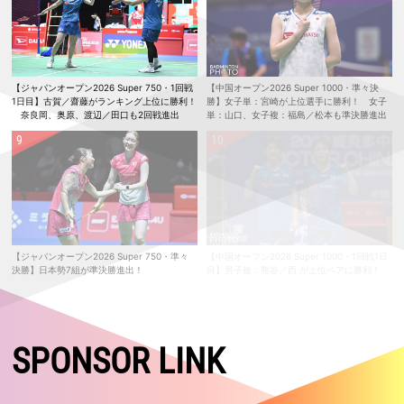
【ジャパンオープン2026 Super 750・1回戦
【中国オープン2026 Super 1000・準々決
1日目】古賀／齋藤がランキング上位に勝利！
勝】女子単：宮崎が上位選手に勝利！ 女子
奈良岡、奥原、渡辺／田口も2回戦進出
単：山口、女子複：福島／松本も準決勝進出
【ジャパンオープン2026 Super 750・準々
【中国オープン2026 Super 1000・1回戦1日
決勝】日本勢7組が準決勝進出！
目】男子複：熊谷／西 が上位ペアに勝利！
SPONSOR LINK