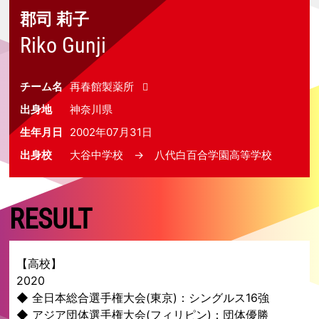
郡司 莉子
Riko Gunji
チーム名
再春館製薬所
出身地
神奈川県
生年月日
2002年07月31日
出身校
大谷中学校 → 八代白百合学園高等学校
RESULT
【高校】
2020
◆ 全日本総合選手権大会(東京)：シングルス16強
◆ アジア団体選手権大会(フィリピン)：団体優勝