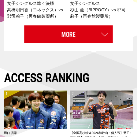
女子シングルス
女子シングルス準々決勝
杉山 薫（BIPROGY）vs 郡司
髙橋明日香（ヨネックス）vs
莉子（再春館製薬所）
郡司莉子（再春館製薬所）
ACCESS RANKING
田口 真彩
【全国高校総体2026和歌山・個人戦】男子：