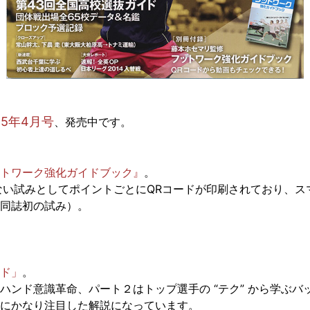
015年4月号
、発売中です。
トワーク強化ガイドブック』
。
ない試みとしてポイントごとにQRコードが印刷されており、ス
同誌初の試み）。
ド」
。
ハンド意識革命、パート２はトップ選手の “テク” から学ぶ
にかなり注目した解説になっています。