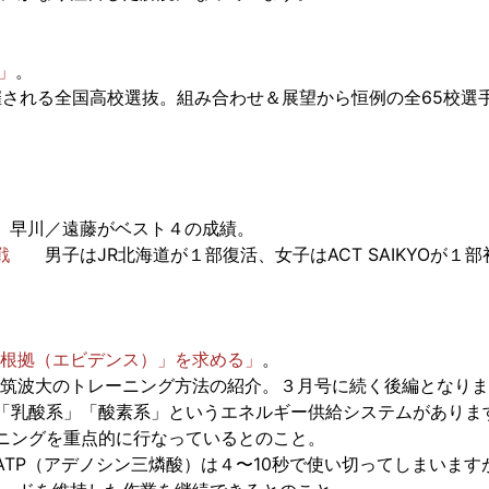
」
。
開催される全国高校選抜。組み合わせ＆展望から恒例の全65校選
早川／遠藤がベスト４の成績。
戦
男子はJR北海道が１部復活、女子はACT SAIKYOが１部
根拠（エビデンス）」を求める」
。
筑波大のトレーニング方法の紹介。３月号に続く後編となりま
系」「乳酸系」「酸素系」というエネルギー供給システムがあり
ーニングを重点的に行なっているとのこと。
はATP（アデノシン三燐酸）は４〜10秒で使い切ってしまいま