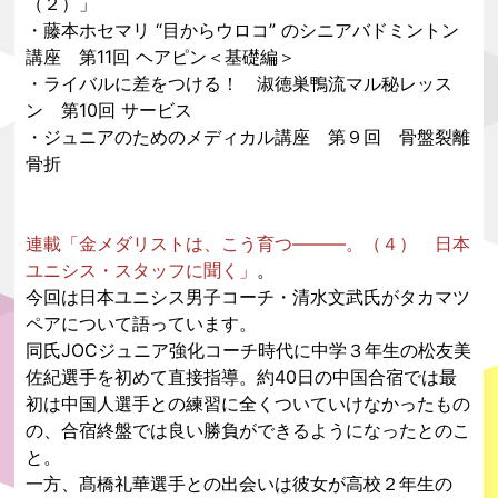
（２）」
・藤本ホセマリ “目からウロコ” のシニアバドミントン
講座 第11回 ヘアピン＜基礎編＞
・ライバルに差をつける！ 淑徳巣鴨流マル秘レッス
ン 第10回 サービス
・ジュニアのためのメディカル講座 第９回 骨盤裂離
骨折
連載「金メダリストは、こう育つ―――。（４） 日本
ユニシス・スタッフに聞く」
。
今回は日本ユニシス男子コーチ・清水文武氏がタカマツ
ペアについて語っています。
同氏JOCジュニア強化コーチ時代に中学３年生の松友美
佐紀選手を初めて直接指導。約40日の中国合宿では最
初は中国人選手との練習に全くついていけなかったもの
の、合宿終盤では良い勝負ができるようになったとのこ
と。
一方、髙橋礼華選手との出会いは彼女が高校２年生の