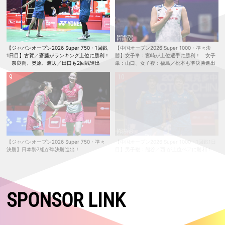
【ジャパンオープン2026 Super 750・1回戦
【中国オープン2026 Super 1000・準々決
1日目】古賀／齋藤がランキング上位に勝利！
勝】女子単：宮崎が上位選手に勝利！ 女子
奈良岡、奥原、渡辺／田口も2回戦進出
単：山口、女子複：福島／松本も準決勝進出
【ジャパンオープン2026 Super 750・準々
【中国オープン2026 Super 1000・1回戦1日
決勝】日本勢7組が準決勝進出！
目】男子複：熊谷／西 が上位ペアに勝利！
SPONSOR LINK