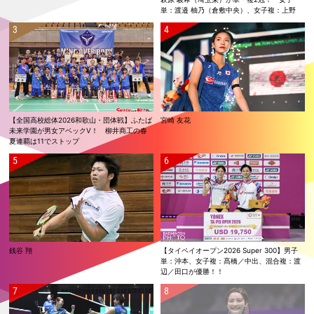
単：渡邉 柚乃（倉敷中央）、女子複：上野
優寿／伴野 碧唯（ふたば未来学園）が春夏連
覇！
【全国高校総体2026和歌山・団体戦】ふたば
宮崎 友花
未来学園が男女アベックV！ 柳井商工の春
夏連覇は11でストップ
銭谷 翔
【タイペイオープン2026 Super 300】男子
単：沖本、女子複：髙橋／中出、混合複：渡
辺／田口が優勝！！