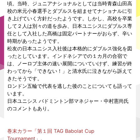
頃。当時、ジュニアナショナルとしては当時青森山田高
校の米元小春選手とダブルスを組ませてナショナルに引
き上げていく方針だったようです。しかし、高校を卒業
して２人は別々の道を歩み、日本ユニシスにダブルス専
任として入社した髙橋は固定パートナーがおらず、辛い
時期があったようです。
松友の日本ユニシス入社後は本格的にダブルス強化を図
ったとしています。インドネシアでの１カ月の合宿で
は、ノーロブ主体の速い展開についていけず、練習が終
わってから「できない！」と清水氏に泣きながら訴えて
きたそうです。
ロンドン五輪で代表を逃した後のことについても語って
います。
日本ユニシス バドミントン部マネジャー・中村憲尚氏
のコメントもあり。
巻末カラー「第１回 TAG Babolat Cup
Tournament」
。