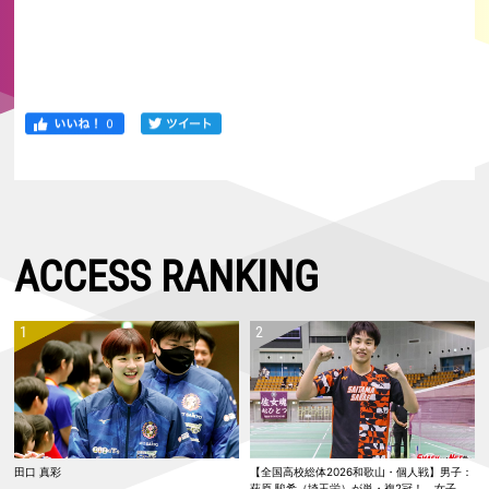
ACCESS RANKING
田口 真彩
【全国高校総体2026和歌山・個人戦】男子：
萩原 駿希（埼玉栄）が単・複2冠！ 女子