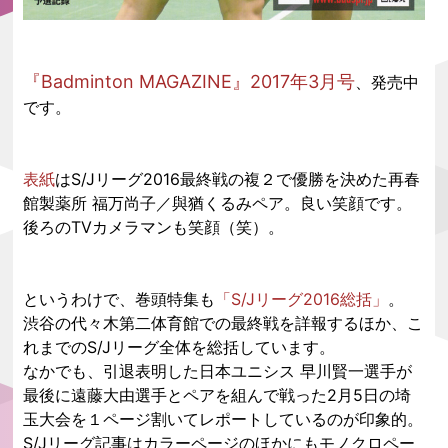
『Badminton MAGAZINE』2017年3月号
、発売中
です。
表紙
はS/Jリーグ2016最終戦の複２で優勝を決めた再春
館製薬所 福万尚子／與猶くるみペア。良い笑顔です。
後ろのTVカメラマンも笑顔（笑）。
というわけで、巻頭特集も
「S/Jリーグ2016総括」
。
渋谷の代々木第二体育館での最終戦を詳報するほか、こ
れまでのS/Jリーグ全体を総括しています。
なかでも、引退表明した日本ユニシス 早川賢一選手が
最後に遠藤大由選手とペアを組んで戦った2月5日の埼
玉大会を１ページ割いてレポートしているのが印象的。
S/Jリーグ記事はカラーページのほかにもモノクロペー