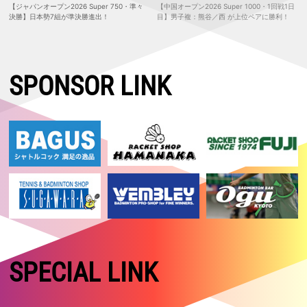
【ジャパンオープン2026 Super 750・準々
【中国オープン2026 Super 1000・1回戦1日
決勝】日本勢7組が準決勝進出！
目】男子複：熊谷／西 が上位ペアに勝利！
SPONSOR LINK
SPECIAL LINK