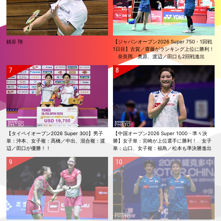
銭谷 翔
【ジャパンオープン2026 Super 750・1回戦
1日目】古賀／齋藤がランキング上位に勝利！
奈良岡、奥原、渡辺／田口も2回戦進出
【タイペイオープン2026 Super 300】男子
【中国オープン2026 Super 1000・準々決
単：沖本、女子複：髙橋／中出、混合複：渡
勝】女子単：宮崎が上位選手に勝利！ 女子
辺／田口が優勝！！
単：山口、女子複：福島／松本も準決勝進出