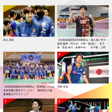
田口 真彩
【全国高校総体2026和歌山・個人戦】男子：
萩原 駿希（埼玉栄）が単・複2冠！ 女子
単：渡邉 柚乃（倉敷中央）、女子複：上野
優寿／伴野 碧唯（ふたば未来学園）が春夏連
覇！
【全国高校総体2026和歌山・団体戦】ふたば
宮崎 友花
未来学園が男女アベックV！ 柳井商工の春
夏連覇は11でストップ