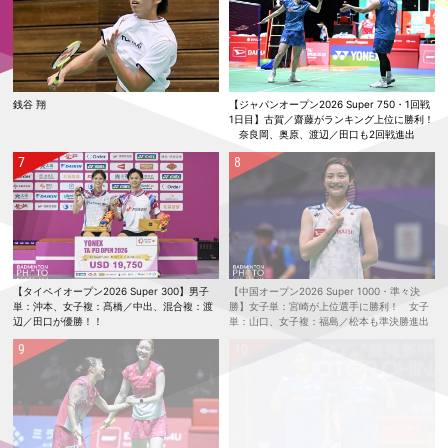
銭谷 翔
【ジャパンオープン2026 Super 750・1回戦
1日目】古賀／齋藤がランキング上位に勝利！
奈良岡、奥原、渡辺／田口も2回戦進出
【タイペイオープン2026 Super 300】男子
【中国オープン2026 Super 1000・準々決
単：沖本、女子複：髙橋／中出、混合複：渡
勝】女子単：宮崎が上位選手に勝利！ 女子
辺／田口が優勝！！
単：山口、女子複：福島／松本も準決勝進出