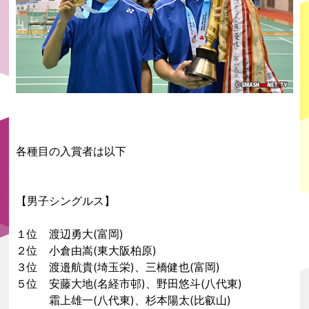
各種目の入賞者は以下
【男子シングルス】
１位 渡辺勇大(富岡)
２位 小倉由嵩(東大阪柏原)
３位 渡邉航貴(埼玉栄)、三橋健也(富岡)
５位 安藤大地(名経市邨)、野田悠斗(八代東)
霜上雄一(八代東)、杉本陽太(比叡山)