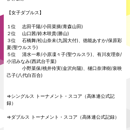
【女子ダブルス】
１位 志田千陽/小田菜摘(青森山田)
２位 山口茜/鈴木咲貴(勝山)
３位 石橋舞/松山奈未(九国大付)、徳能あすか/保原彩
夏(聖ウルスラ)
５位 清水一希/小原凜々子(聖ウルスラ)、有川友理奈/
小沼みなみ(西武台千葉)
小野菜保/桃井伶実(金沢向陽)、樋口奈津樹/泉映
己子(八代白百合)
⇒
シングルス トーナメント・スコア（高体連公式記
録）
⇒
ダブルス トーナメント・スコア（高体連公式記録）