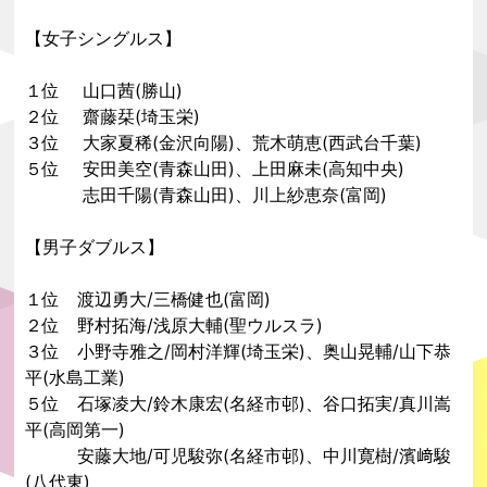
【女子シングルス】
１位 山口茜(勝山)
２位 齋藤栞(埼玉栄)
３位 大家夏稀(金沢向陽)、荒木萌恵(西武台千葉)
５位 安田美空(青森山田)、上田麻未(高知中央)
志田千陽(青森山田)、川上紗恵奈(富岡)
【男子ダブルス】
１位 渡辺勇大/三橋健也(富岡)
２位 野村拓海/浅原大輔(聖ウルスラ)
３位 小野寺雅之/岡村洋輝(埼玉栄)、奥山晃輔/山下恭
平(水島工業)
５位 石塚凌大/鈴木康宏(名経市邨)、谷口拓実/真川嵩
平(高岡第一)
安藤大地/可児駿弥(名経市邨)、中川寛樹/濱﨑駿
(八代東)