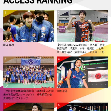
ACCESS RANKING
田口 真彩
【全国高校総体2026和歌山・個人戦】男子：
萩原 駿希（埼玉栄）が単・複2冠！ 女子
単：渡邉 柚乃（倉敷中央）、女子複：上野
優寿／伴野 碧唯（ふたば未来学園）が春夏連
覇！
【全国高校総体2026和歌山・団体戦】ふたば
宮崎 友花
未来学園が男女アベックV！ 柳井商工の春
夏連覇は11でストップ