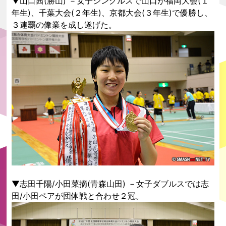
▼山口茜(勝山) －女子シングルスで山口が福岡大会(１
年生)、千葉大会(２年生)、京都大会(３年生)で優勝し、
３連覇の偉業を成し遂げた。
▼志田千陽/小田菜摘(青森山田) －女子ダブルスでは志
田/小田ペアが団体戦と合わせ２冠。