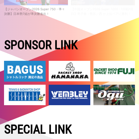
【ジャパンオープン2026 Super 750・準々
【中国オープン2026 Super 1000・1回戦1日
決勝】日本勢7組が準決勝進出！
目】男子複：熊谷／西 が上位ペアに勝利！
SPONSOR LINK
SPECIAL LINK