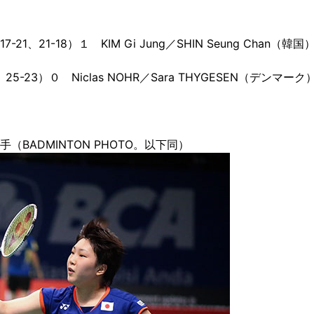
21、21-18）１ KIM Gi Jung／SHIN Seung Chan（韓国
5-23）０ Niclas NOHR／Sara THYGESEN（デンマーク
BADMINTON PHOTO。以下同）