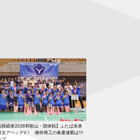
高校総体2026和歌山・団体戦】ふたば未来
男女アベックV！ 柳井商工の春夏連覇は11
ップ