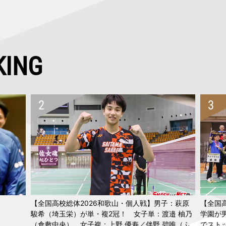
KING
【全国高校総体2026和歌山・個人戦】男子：萩原
【全国
駿希（埼玉栄）が単・複2冠！ 女子単：渡邉 柚乃
学園が
（倉敷中央）、女子複：上野 優寿／伴野 碧唯（ふ
でスト