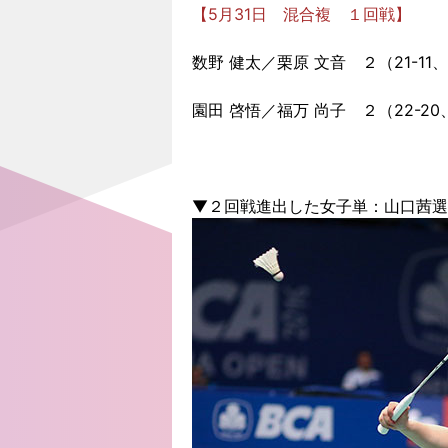
【5月31日 混合複 １回戦】
数野 健太／栗原 文音 ２（21-11、17-
園田 啓悟／福万 尚子 ２（22-20、2
▼２回戦進出した女子単：山口茜選手（