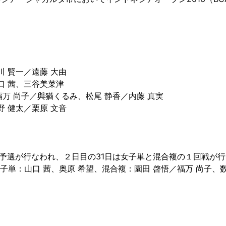
川 賢一／遠藤 大由
口 茜、三谷美菜津
万 尚子／與猶くるみ、松尾 静香／内藤 真実
野 健太／栗原 文音
の予選が行なわれ、２日目の31日は女子単と混合複の１回戦が
単：山口 茜、奥原 希望、混合複：園田 啓悟／福万 尚子、数