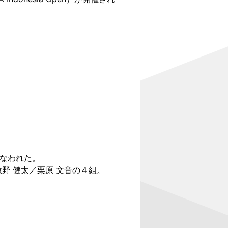
行なわれた。
野 健太／栗原 文音の４組。