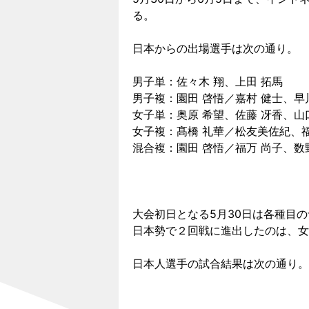
る。
日本からの出場選手は次の通り。
男子単：佐々木 翔、上田 拓馬
男子複：園田 啓悟／嘉村 健士、早
女子単：奥原 希望、佐藤 冴香、山
女子複：髙橋 礼華／松友美佐紀、福
混合複：園田 啓悟／福万 尚子、数
大会初日となる5月30日は各種目
日本勢で２回戦に進出したのは、女子
日本人選手の試合結果は次の通り。