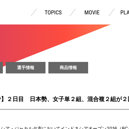
TOPICS
MOVIE
PL
選手情報
商品情報
P】２日目 日本勢、女子単２組、混合複２組が２
ア・ジャカルタ市においてインドネシアオープン2016（BCA In