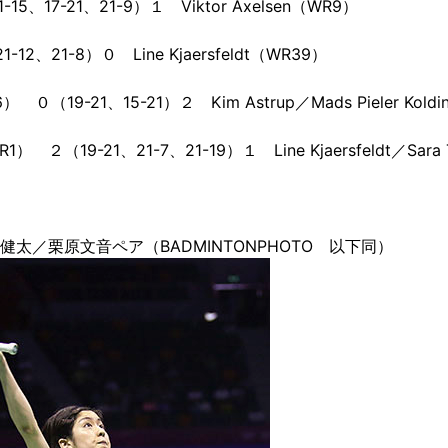
5、17-21、21-9）１ Viktor Axelsen（WR9）
12、21-8）０ Line Kjaersfeldt（WR39）
 ０（19-21、15-21）２
Kim Astrup／Mads Pieler Koldi
1） ２（19-21、21-7、21-19）１ Line Kjaersfeldt／Sara
太／栗原文音ペア（BADMINTONPHOTO 以下同）