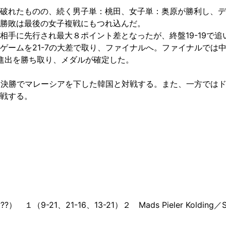
破れたものの、続く男子単：桃田、女子単：奥原が勝利し、デ
勝敗は最後の女子複戦にもつれ込んだ。
相手に先行され最大８ポイント差となったが、終盤19-19で
ームを21-7の大差で取り、ファイナルへ。ファイナルでは中盤
勝進出を勝ち取り、メダルが確定した。
々決勝でマレーシアを下した韓国と対戦する。また、一方では
戦する。
） １（9-21、21-16、13-21）２
Mads Pieler Kolding／