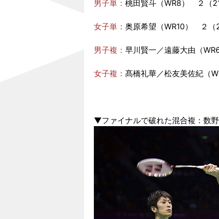
男子単：
桃田賢斗
（WR8） ２（21-1
女子単：
奥原希望
（WR10） ２（21-
男子複：
早川賢一／遠藤大由（WR6）
女子複：
髙橋礼華／松友美佐紀
（WR
▼ファイナルで破れた混合複：数野健