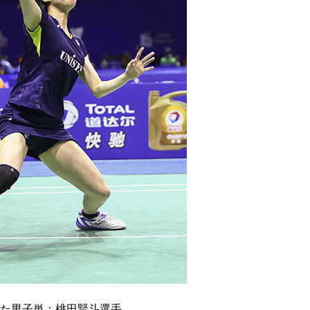
た男子単：桃田賢斗選手