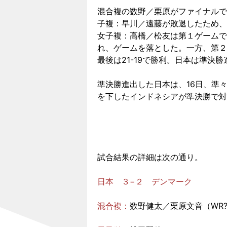
混合複の数野／栗原がファイナルで
子複：早川／遠藤が敗退したため、
女子複：高橋／松友は第１ゲームで
れ、ゲームを落とした。一方、第２ゲ
最後は21-19で勝利。日本は準決
準決勝進出した日本は、16日、準
を下したインドネシアが準決勝で対
試合結果の詳細は次の通り。
日本 ３−２ デンマーク
混合複：
数野健太／栗原文音（WR???