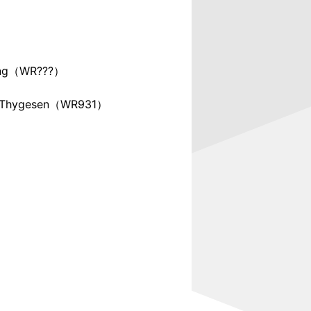
ng
（WR???）
 Thygesen（WR931）