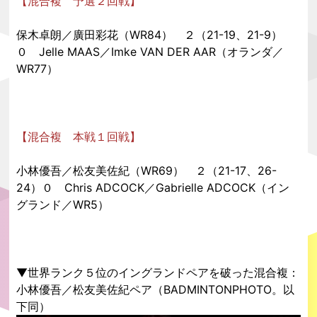
【混合複 予選２回戦】
保木卓朗／廣田彩花（WR84） ２（21-19、21-9）
０ Jelle MAAS／Imke VAN DER AAR（オランダ／
WR77）
【混合複 本戦１回戦】
小林優吾／松友美佐紀（WR69） ２（21-17、26-
24）０ Chris ADCOCK／Gabrielle ADCOCK（イン
グランド／WR5）
▼世界ランク５位のイングランドペアを破った混合複：
小林優吾／松友美佐紀ペア（BADMINTONPHOTO。以
下同）