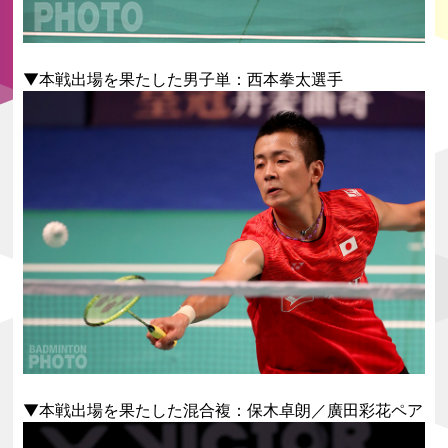
▼本戦出場を果たした男子単：西本拳太選手
▼本戦出場を果たした混合複：保木卓朗／廣田彩花ペア