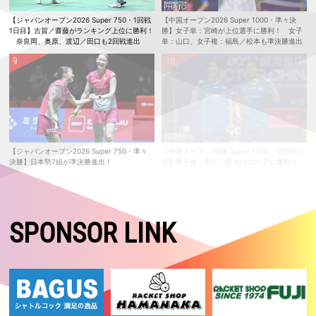
【ジャパンオープン2026 Super 750・1回戦
【中国オープン2026 Super 1000・準々決
1日目】古賀／齋藤がランキング上位に勝利！
勝】女子単：宮崎が上位選手に勝利！ 女子
奈良岡、奥原、渡辺／田口も2回戦進出
単：山口、女子複：福島／松本も準決勝進出
【ジャパンオープン2026 Super 750・準々
【中国オープン2026 Super 1000・1回戦1日
決勝】日本勢7組が準決勝進出！
目】男子複：熊谷／西 が上位ペアに勝利！
SPONSOR LINK