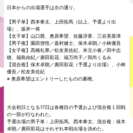
日本からの出場選手は次の通り。
【男子単】西本拳太、上田拓馬（以上、予選より出
場）、坂井一将
【女子単】山口茜、奥原希望、佐藤冴香、三谷美菜津
【男子複】園田啓悟／嘉村健士、保木卓朗／小林優吾
【女子複】髙橋礼華／松友美佐紀、米元小春／田中志
穂、福島由紀／廣田彩花、福万尚子／與尚くるみ
【混合複】保木卓朗／廣田彩花（予選より出場）、小林
優吾／松友美佐紀
※ 奥原希望はエントリーしたものの棄権。
大会初日となる17日は各種目の予選および混合複１回戦
の一部が行なわれた。
予選出場の男子単：上田拓馬、西本拳太、混合複：保木
卓朗／廣田彩花はそれぞれ本戦出場を決めた。