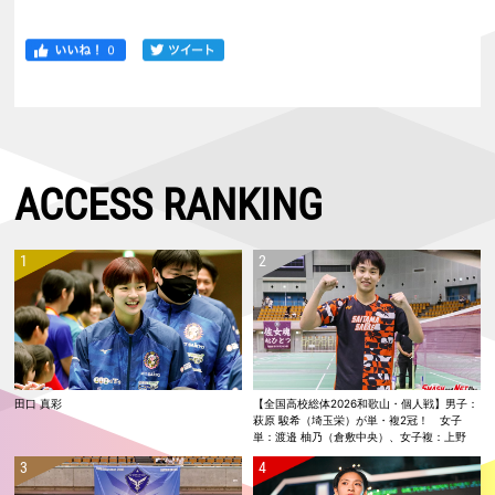
ACCESS RANKING
田口 真彩
【全国高校総体2026和歌山・個人戦】男子：
萩原 駿希（埼玉栄）が単・複2冠！ 女子
単：渡邉 柚乃（倉敷中央）、女子複：上野
優寿／伴野 碧唯（ふたば未来学園）が春夏連
覇！