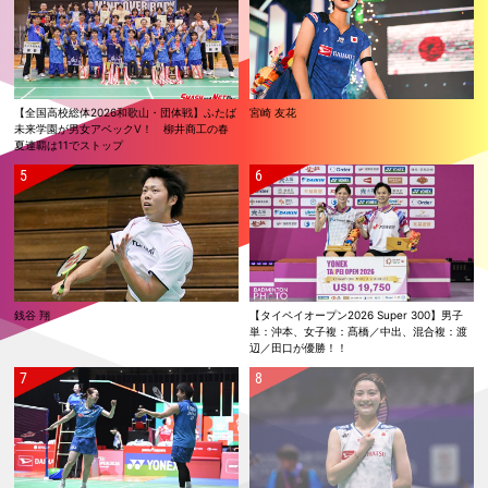
【全国高校総体2026和歌山・団体戦】ふたば
宮崎 友花
未来学園が男女アベックV！ 柳井商工の春
夏連覇は11でストップ
銭谷 翔
【タイペイオープン2026 Super 300】男子
単：沖本、女子複：髙橋／中出、混合複：渡
辺／田口が優勝！！