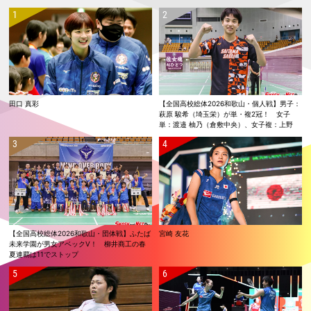
田口 真彩
【全国高校総体2026和歌山・個人戦】男子：
萩原 駿希（埼玉栄）が単・複2冠！ 女子
単：渡邉 柚乃（倉敷中央）、女子複：上野
優寿／伴野 碧唯（ふたば未来学園）が春夏連
覇！
【全国高校総体2026和歌山・団体戦】ふたば
宮崎 友花
未来学園が男女アベックV！ 柳井商工の春
夏連覇は11でストップ