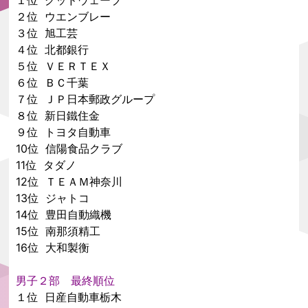
１位 グッドウェーブ
２位 ウエンブレー
３位 旭工芸
４位 北都銀行
５位 ＶＥＲＴＥＸ
６位 ＢＣ千葉
７位 ＪＰ日本郵政グループ
８位 新日鐵住金
９位 トヨタ自動車
10位 信陽食品クラブ
11位 タダノ
12位 ＴＥＡＭ神奈川
13位 ジャトコ
14位 豊田自動織機
15位 南那須精工
16位 大和製衡
男子２部 最終順位
１位 日産自動車栃木