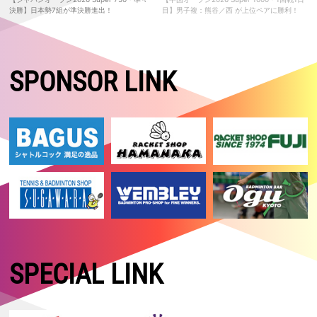
決勝】日本勢7組が準決勝進出！
目】男子複：熊谷／西 が上位ペアに勝利！
SPONSOR LINK
SPECIAL LINK