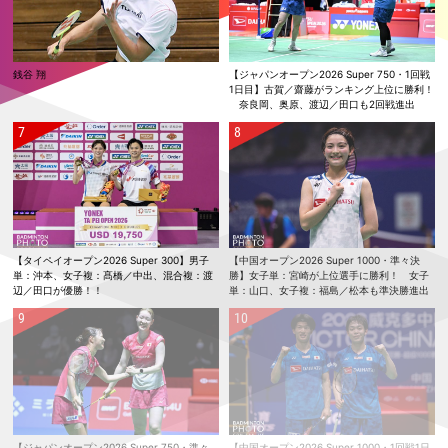
銭谷 翔
【ジャパンオープン2026 Super 750・1回戦
1日目】古賀／齋藤がランキング上位に勝利！
奈良岡、奥原、渡辺／田口も2回戦進出
【タイペイオープン2026 Super 300】男子
【中国オープン2026 Super 1000・準々決
単：沖本、女子複：髙橋／中出、混合複：渡
勝】女子単：宮崎が上位選手に勝利！ 女子
辺／田口が優勝！！
単：山口、女子複：福島／松本も準決勝進出
【ジャパンオープン2026 Super 750・準々
【中国オープン2026 Super 1000・1回戦1日