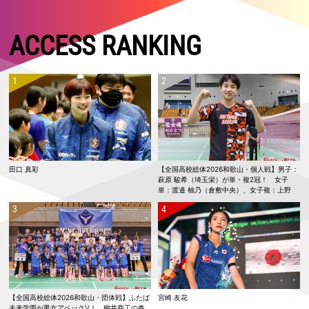
ACCESS RANKING
田口 真彩
【全国高校総体2026和歌山・個人戦】男子：
萩原 駿希（埼玉栄）が単・複2冠！ 女子
単：渡邉 柚乃（倉敷中央）、女子複：上野
優寿／伴野 碧唯（ふたば未来学園）が春夏連
覇！
【全国高校総体2026和歌山・団体戦】ふたば
宮崎 友花
未来学園が男女アベックV！ 柳井商工の春