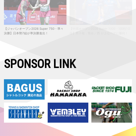
【ジャパンオープン2026 Super 750・準々
【中国オープン2026 Super 1000・1回戦1日
決勝】日本勢7組が準決勝進出！
目】男子複：熊谷／西 が上位ペアに勝利！
SPONSOR LINK