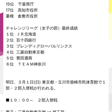
15位 千葉県庁
17位 高知市役所
棄権 倉敷市役所
チャレンジリーグ（女子の部）最終成績
１位 ＪＲ北海道
２位 百十四銀行
３位 プレンディグローバルリンクス
４位 三菱自動車京都
５位 豊田通商
６位 ＴＥＡＭ神奈川
明日、３月１日(日) 東京都・立川市柴崎市民体育館で１
部・２部入替戦が行われる。
■１０：００～ ２部入替戦
男子：三菱自動車京都 vs 旭工芸