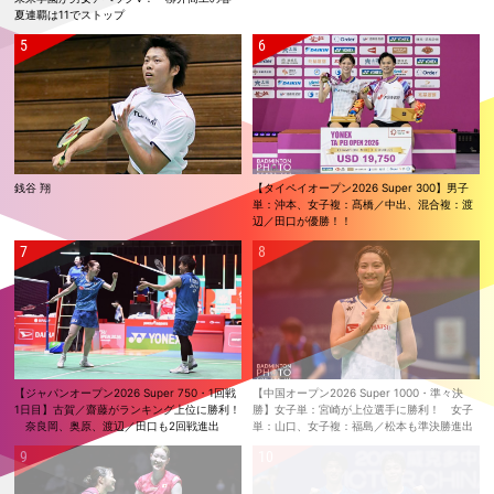
夏連覇は11でストップ
銭谷 翔
【タイペイオープン2026 Super 300】男子
単：沖本、女子複：髙橋／中出、混合複：渡
辺／田口が優勝！！
【ジャパンオープン2026 Super 750・1回戦
【中国オープン2026 Super 1000・準々決
1日目】古賀／齋藤がランキング上位に勝利！
勝】女子単：宮崎が上位選手に勝利！ 女子
奈良岡、奥原、渡辺／田口も2回戦進出
単：山口、女子複：福島／松本も準決勝進出