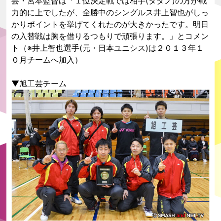
芸・宮本監督は「１位決定戦では相手(タダノ)の方が戦
力的に上でしたが、全勝中のシングルス井上智也がしっ
かりポイントを挙げてくれたのが大きかったです。明日
の入替戦は胸を借りるつもりで頑張ります。」とコメン
ト（※井上智也選手(元・日本ユニシス)は２０１３年１
０月チームへ加入）
▼旭工芸チーム