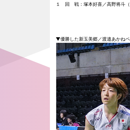
１ 回 戦：塚本好喜／高野将斗（
▼優勝した新玉美郷／渡邉あかねペ