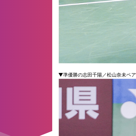
▼準優勝の志田千陽／松山奈未ペア