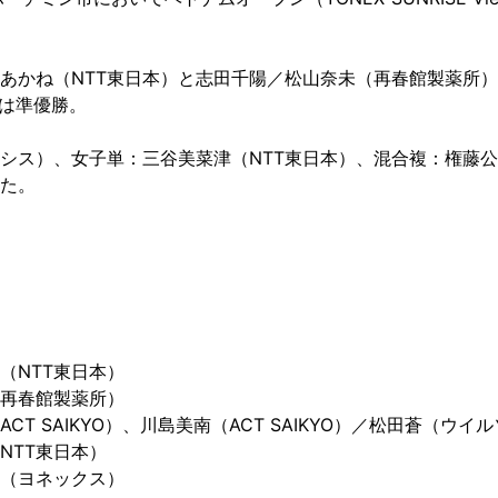
かね（NTT東日本）と志田千陽／松山奈未（再春館製薬所）が決
山は準優勝。
シス）、女子単：三谷美菜津（NTT東日本）、混合複：権藤
た。
NTT東日本）
再春館製薬所）
T SAIKYO）、川島美南（ACT SAIKYO）／松田蒼（ウイ
NTT東日本）
（ヨネックス）