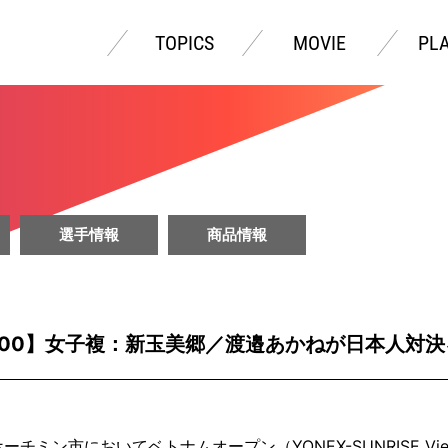
TOPICS
MOVIE
PL
選手情報
商品情報
r100】女子複：新玉美郷／渡邉あかねが日本人対
ン市においてベトナムオープン（YONEX-SUNRISE Vietnam 