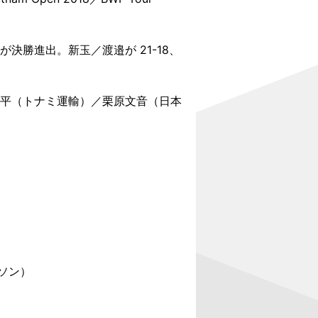
勝進出。新玉／渡邉が 21-18、
公平（トナミ運輸）／栗原文音（日本
ルソン）