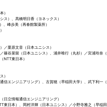
日本）
シス）、髙橋明日香（ヨネックス）
YO）、峰歩美（再春館製薬所）
）
）／栗原文音（日本ユニシス）
／篠谷菜留（日本ユニシス）、浦井唯行（丸杉）／宮浦玲奈（
（NTT東日本）
ス）
通信エンジニアリング）、古賀穂（早稲田大学）、武下利一（
（日立情報通信エンジニアリング）
TT東日本）、岡村洋輝（日本ユニシス）／小野寺雅之（早稲