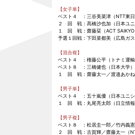
【女子単】
ベスト４ ：三谷美菜津（NTT東
２ 回 戦：髙橋沙也加（日本ユニ
１ 回 戦：齋藤栞（ACT SAIK
予選１回戦：下田菜都美（広島ガス
【混合複】
ベスト４ ：権藤公平（トナミ運輸
ベスト８ ：三橋健也（日本大学）
１ 回 戦：齋藤太一／渡邉あかね
【男子単】
ベスト４ ：五十嵐優（日本ユニシ
１ 回 戦：丸尾亮太郎（日立情報
【男子複】
ベスト８ ：松居圭一郎／竹内義憲
２ 回 戦：古賀輝／齋藤太一（N