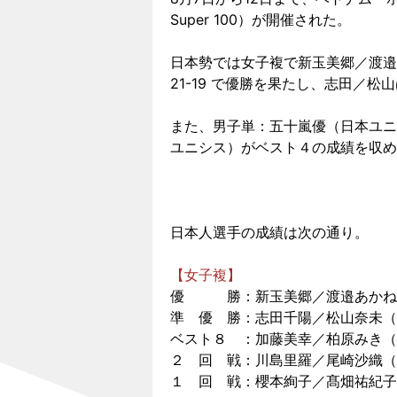
Super 100）が開催された。
日本勢では女子複で新玉美郷／渡邉あ
21-19 で優勝を果たし、志田／松
また、男子単：五十嵐優（日本ユニ
ユニシス）がベスト４の成績を収め
日本人選手の成績は次の通り。
【女子複】
優 勝：新玉美郷／渡邉あかね（
準 優 勝：志田千陽／松山奈未（
ベスト８ ：加藤美幸／柏原みき（AC
２ 回 戦：川島里羅／尾崎沙織（
１ 回 戦：櫻本絢子／髙畑祐紀子