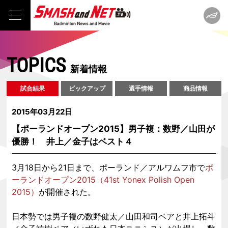
TOPICS
新着情報
試合結果
ピックアップ
選手情報
商品情報
2015年03月22日
【ポーランドオープン2015】男子複：数野／山田が
優勝！ 井上／金子はベスト４
3月18日から21日まで、ポーランド／アルワムフ市で
ポ
ーランドオープン2015（41st Yonex Polish Open
2015）
が開催された。
日本勢では男子複の数野健太／山田和司ペアと井上拓斗