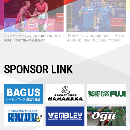
【ジャパンオープン2026 Super 750・準々
【中国オープン2026 Super 1000・1回戦1日
決勝】日本勢7組が準決勝進出！
目】男子複：熊谷／西 が上位ペアに勝利！
SPONSOR LINK