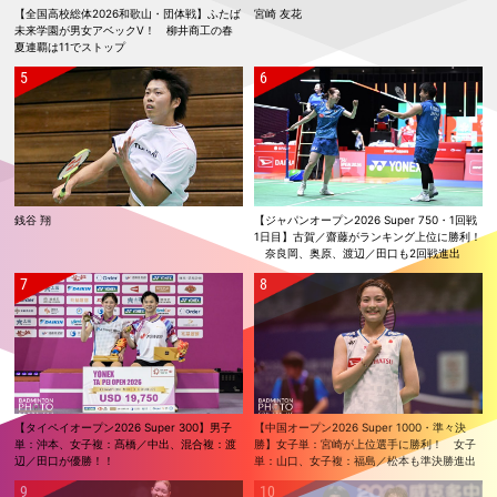
【全国高校総体2026和歌山・団体戦】ふたば
宮崎 友花
未来学園が男女アベックV！ 柳井商工の春
夏連覇は11でストップ
銭谷 翔
【ジャパンオープン2026 Super 750・1回戦
1日目】古賀／齋藤がランキング上位に勝利！
奈良岡、奥原、渡辺／田口も2回戦進出
【タイペイオープン2026 Super 300】男子
【中国オープン2026 Super 1000・準々決
単：沖本、女子複：髙橋／中出、混合複：渡
勝】女子単：宮崎が上位選手に勝利！ 女子
辺／田口が優勝！！
単：山口、女子複：福島／松本も準決勝進出