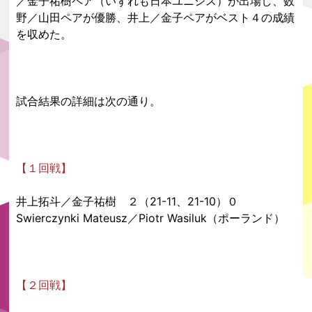
／金子祐樹ペア（いずれも日本ユニシス）が出場し、数
野／山田ペアが優勝、井上／金子ペアがベスト４の成績
を収めた。
試合結果の詳細は次の通り。
【１回戦】
井上拓斗／金子祐樹 ２（21-11、21-10）０
Swierczynki Mateusz／Piotr Wasiluk（ポーランド）
【２回戦】