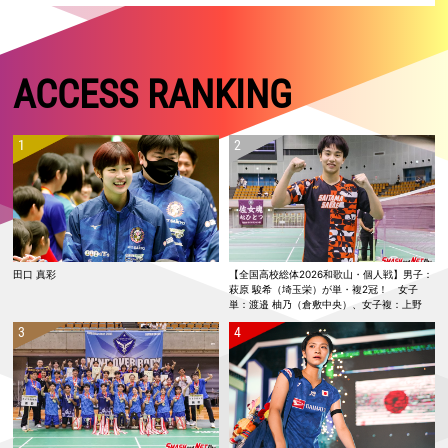
ACCESS RANKING
田口 真彩
【全国高校総体2026和歌山・個人戦】男子：
萩原 駿希（埼玉栄）が単・複2冠！ 女子
単：渡邉 柚乃（倉敷中央）、女子複：上野
優寿／伴野 碧唯（ふたば未来学園）が春夏連
覇！