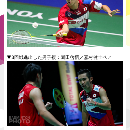
▼3回戦進出した男子複：園田啓悟／嘉村健士ペア