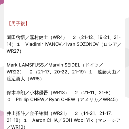
【男子複】
園田啓悟／嘉村健士（WR4） ２（21-12、19-21、21-
14）１ Vladimir IVANOV／Ivan SOZONOV（ロシア／
WR27）
Mark LAMSFUSS／Marvin SEIDEL（ドイツ／
WR22） ２（21-17、20-22、21-19）１ 遠藤大由／
渡辺勇大（WR5）
保木卓朗／小林優吾（WR13） ２（21-11、21-8）
０ Phillip CHEW／Ryan CHEW（アメリカ／WR45）
井上拓斗／金子祐樹（WR21） ２（14-21、21-17、
21-18）１ Aaron CHIA／SOH Wooi Yik（マレーシア
／WR10）