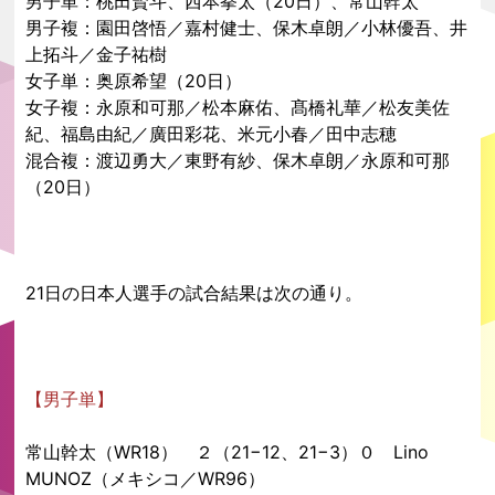
男子単：桃田賢斗、西本拳太（20日）、常山幹太
男子複：園田啓悟／嘉村健士、保木卓朗／小林優吾、井
上拓斗／金子祐樹
女子単：奥原希望（20日）
女子複：永原和可那／松本麻佑、髙橋礼華／松友美佐
紀、福島由紀／廣田彩花、米元小春／田中志穂
混合複：渡辺勇大／東野有紗、保木卓朗／永原和可那
（20日）
21日の日本人選手の試合結果は次の通り。
【男子単】
常山幹太（WR18） ２（21−12、21−3）０ Lino
MUNOZ（メキシコ／WR96）