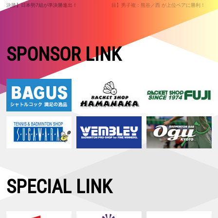
決勝】日本勢7組が準決勝進出！
目】男子複：熊谷／西 が上位ペアに勝利！
SPONSOR LINK
SPECIAL LINK