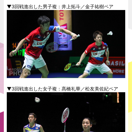
▼3回戦進出した男子複：井上拓斗／金子祐樹ペア
▼3回戦進出した女子複：髙橋礼華／松友美佐紀ペア