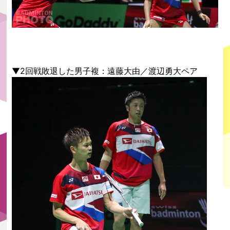
▼2回戦敗退した男子複：遠藤大由／渡辺勇大ペア