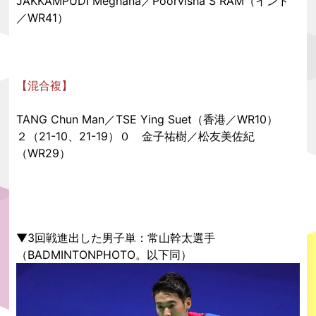
JAKKAMPUDI Meghana／Poorvisha S RAM（インド
／WR41）
【混合複】
TANG Chun Man／TSE Ying Suet（香港／WR10）
２（21-10、21-19）０ 金子祐樹／松友美佐紀
（WR29）
▼3回戦進出した男子単：常山幹太選手
（BADMINTONPHOTO。以下同）