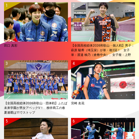
田口 真彩
【全国高校総体2026和歌山・個人戦】男子：
萩原 駿希（埼玉栄）が単・複2冠！ 女子
単：渡邉 柚乃（倉敷中央）、女子複：上野
優寿／伴野 碧唯（ふたば未来学園）が春夏連
覇！
【全国高校総体2026和歌山・団体戦】ふたば
宮崎 友花
未来学園が男女アベックV！ 柳井商工の春
夏連覇は11でストップ