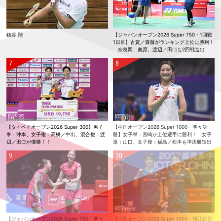
銭谷 翔
【ジャパンオープン2026 Super 750・1回戦
1日目】古賀／齋藤がランキング上位に勝利！
奈良岡、奥原、渡辺／田口も2回戦進出
【タイペイオープン2026 Super 300】男子
【中国オープン2026 Super 1000・準々決
単：沖本、女子複：髙橋／中出、混合複：渡
勝】女子単：宮崎が上位選手に勝利！ 女子
辺／田口が優勝！！
単：山口、女子複：福島／松本も準決勝進出
【ジャパンオープン2026 Super 750・準々
【中国オープン2026 Super 1000・1回戦1日