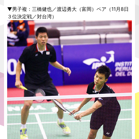
▼男子複：三橋健也／渡辺勇大（富岡）ペア（11月8日
３位決定戦／対台湾）