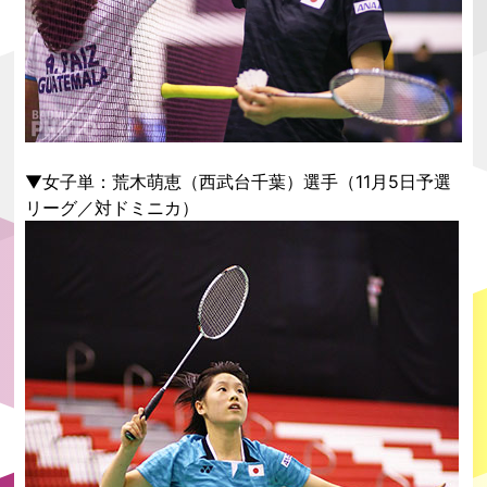
▼女子単：荒木萌恵（西武台千葉）選手（11月5日予選
リーグ／対ドミニカ）