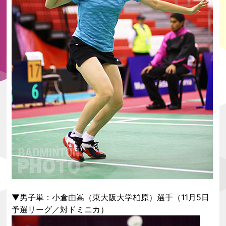
▼男子単：小倉由嵩（東大阪大学柏原）選手（11月5日
予選リーグ／対ドミニカ）