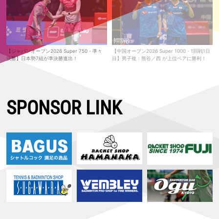
【ジャパンオープン2026 Super 750・準々
【中国オープン2026 Super 1000・1回戦1日
決勝】日本勢7組が準決勝進出！
目】男子複：熊谷／西 が上位ペアに勝利！
SPONSOR LINK