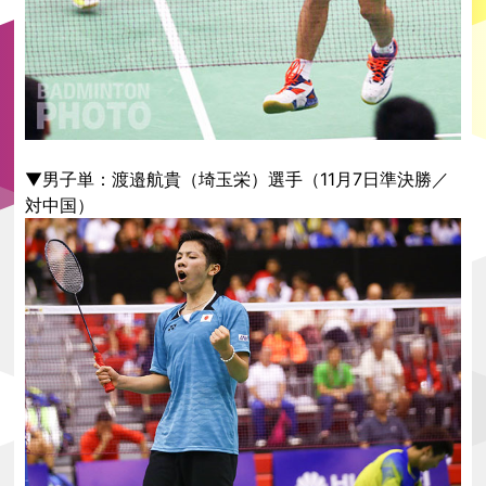
▼男子単：渡邉航貴（埼玉栄）選手（11月7日準決勝／
対中国）