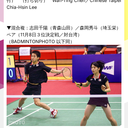
付） （打ち切り） Wan-Ting Chen／Chinese Taipei
Chia-Hsin Lee
▼混合複：志田千陽（青森山田）／森岡秀斗（埼玉栄）
ペア（11月8日３位決定戦／対台湾）
（BADMINTONPHOTO 以下同）