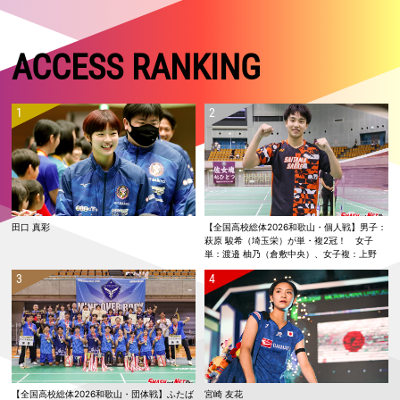
ACCESS RANKING
田口 真彩
【全国高校総体2026和歌山・個人戦】男子：
萩原 駿希（埼玉栄）が単・複2冠！ 女子
単：渡邉 柚乃（倉敷中央）、女子複：上野
優寿／伴野 碧唯（ふたば未来学園）が春夏連
覇！
【全国高校総体2026和歌山・団体戦】ふたば
宮崎 友花