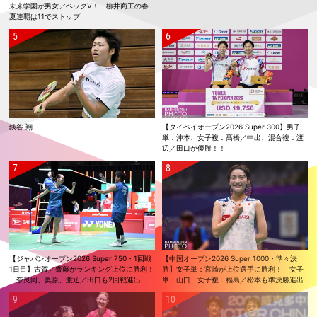
未来学園が男女アベックV！ 柳井商工の春
夏連覇は11でストップ
銭谷 翔
【タイペイオープン2026 Super 300】男子
単：沖本、女子複：髙橋／中出、混合複：渡
辺／田口が優勝！！
【ジャパンオープン2026 Super 750・1回戦
【中国オープン2026 Super 1000・準々決
1日目】古賀／齋藤がランキング上位に勝利！
勝】女子単：宮崎が上位選手に勝利！ 女子
奈良岡、奥原、渡辺／田口も2回戦進出
単：山口、女子複：福島／松本も準決勝進出