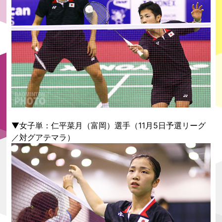
▼女子単：仁平菜月（富岡）選手（11月5日予選リーグ
／対グアテマラ）