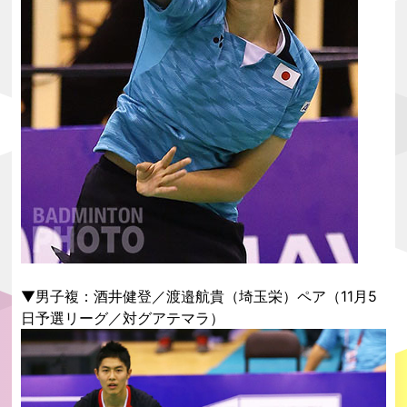
▼男子複：酒井健登／渡邉航貴（埼玉栄）ペア（11月5
日予選リーグ／対グアテマラ）