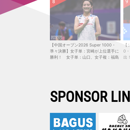
【中国オープン2026 Super 1000・
【ジ
準々決勝】女子単：宮崎が上位選手に
0
勝利！ 女子単：山口、女子複：福島
出
／松本も準決勝進出
SPONSOR LI