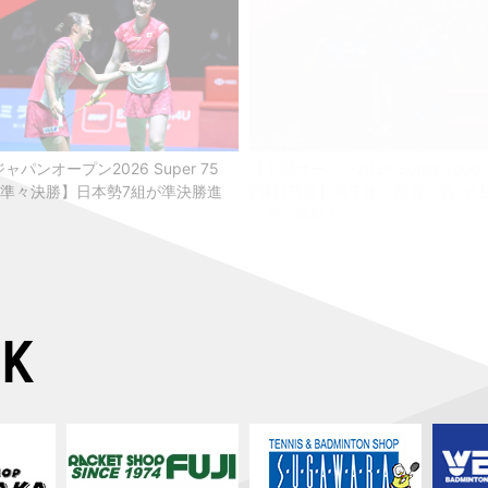
ャパンオープン2026 Super 75
【中国オープン2026 Super 1000
・準々決勝】日本勢7組が準決勝進
回戦1日目】男子複：熊谷／西 が
！
ペアに勝利！
NK