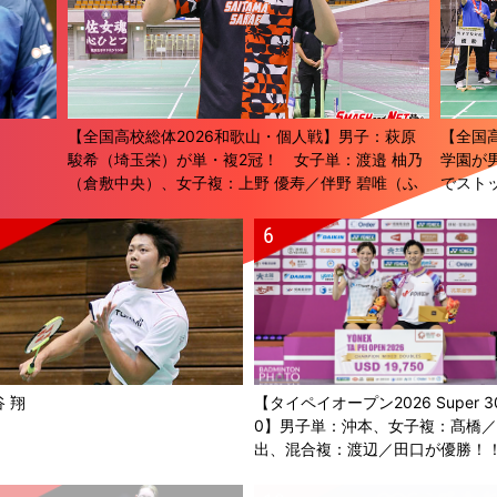
【全国高校総体2026和歌山・個人戦】男子：萩原
【全国
駿希（埼玉栄）が単・複2冠！ 女子単：渡邉 柚乃
学園が
（倉敷中央）、女子複：上野 優寿／伴野 碧唯（ふ
でスト
たば未来学園）が春夏連覇！
 翔
【タイペイオープン2026 Super 3
0】男子単：沖本、女子複：髙橋
出、混合複：渡辺／田口が優勝！