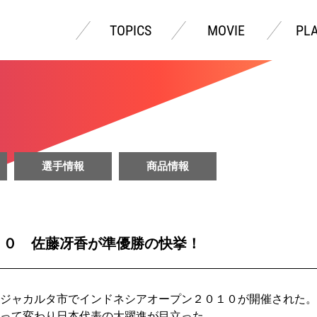
TOPICS
MOVIE
PL
選手情報
商品情報
１０ 佐藤冴香が準優勝の快挙！
ジャカルタ市でインドネシアオープン２０１０が開催された。
って変わり日本代表の大躍進が目立った。