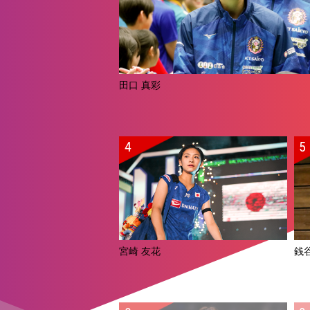
田口 真彩
宮崎 友花
銭谷