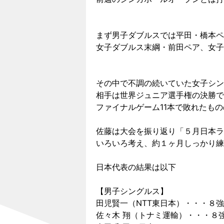
まず男子ダブルスでは平田・橋本
女子ダブルス末綱・前田ペア、女子
その中で不調の続いていた女子シン
相手は世界ジュニア選手権の決勝で
ファイナルゲーム11本で敗れたも
佐藤は大会を振り返り「５月日本ラ
いろいろ考え、約１ヶ月しっかり練
日本代表の結果は以下
【男子シングルス】
田児賢一（NTT東日本）・・・８強
佐々木 翔（トナミ運輸）・・・８