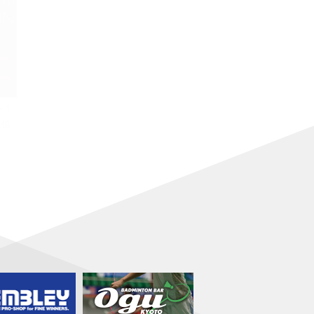
・1
上位