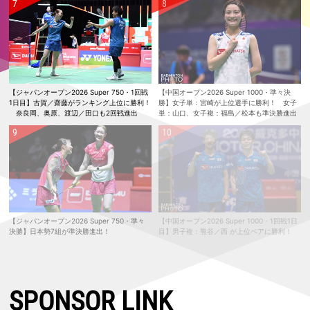
【ジャパンオープン2026 Super 750・1回戦
【中国オープン2026 Super 1000・準々決
1日目】古賀／齋藤がランキング上位に勝利！
勝】女子単：宮崎が上位選手に勝利！ 女子
奈良岡、奥原、渡辺／田口も2回戦進出
単：山口、女子複：福島／松本も準決勝進出
【ジャパンオープン2026 Super 750・準々
【中国オープン2026 Super 1000・1回戦1日
決勝】日本勢7組が準決勝進出！
目】男子複：熊谷／西 が上位ペアに勝利！
SPONSOR LINK