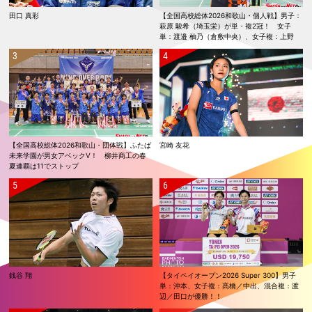
田口 真彩
【全国高校総体2026和歌山・個人戦】男子：
萩原 駿希（埼玉栄）が単・複2冠！ 女子
単：渡邉 柚乃（倉敷中央）、女子複：上野
優寿／伴野 碧唯（ふたば未来学園）が春夏連
覇！
【全国高校総体2026和歌山・団体戦】ふたば
宮崎 友花
未来学園が男女アベックV！ 柳井商工の春
夏連覇は11でストップ
銭谷 翔
【タイペイオープン2026 Super 300】男子
単：沖本、女子複：髙橋／中出、混合複：渡
辺／田口が優勝！！