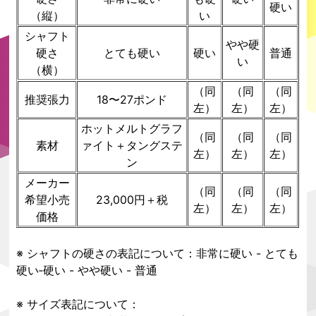
硬い
（縦）
い
シャフト
やや硬
硬さ
とても硬い
硬い
普通
い
（横）
（同
（同
（同
推奨張力
18〜27ポンド
左）
左）
左）
ホットメルトグラフ
（同
（同
（同
素材
ァイト＋タングステ
左）
左）
左）
ン
メーカー
（同
（同
（同
希望小売
23,000円＋税
左）
左）
左）
価格
※ シャフトの硬さの表記について：非常に硬い - とても
硬い‐硬い - やや硬い - 普通
※ サイズ表記について：