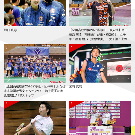
田口 真彩
【全国高校総体2026和歌山・個人戦】男子：
萩原 駿希（埼玉栄）が単・複2冠！ 女子
単：渡邉 柚乃（倉敷中央）、女子複：上野
優寿／伴野 碧唯（ふたば未来学園）が春夏連
覇！
【全国高校総体2026和歌山・団体戦】ふたば
宮崎 友花
未来学園が男女アベックV！ 柳井商工の春
夏連覇は11でストップ