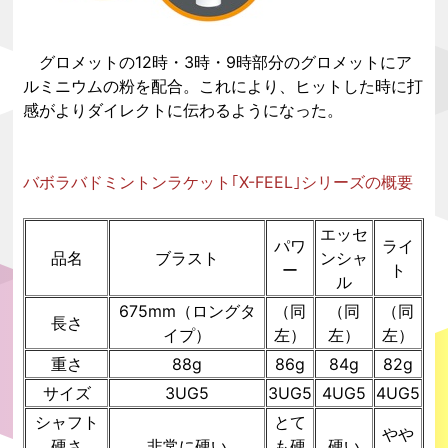
グロメットの12時・3時・9時部分のグロメットにア
ルミニウムの粉を配合。これにより、ヒットした時に打
感がよりダイレクトに伝わるようになった。
バボラバドミントンラケット｢X-FEEL｣シリーズの概要
エッセ
パワ
ライ
品名
ブラスト
ンシャ
ー
ト
ル
675mm（ロングタ
（同
（同
（同
長さ
イプ）
左）
左）
左）
重さ
88g
86g
84g
82g
サイズ
3UG5
3UG5
4UG5
4UG5
シャフト
とて
やや
硬さ
非常に硬い
も硬
硬い