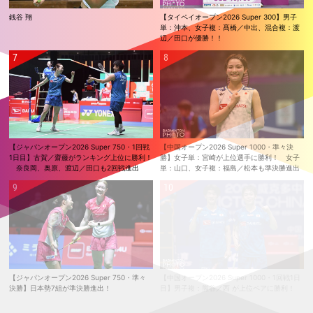
銭谷 翔
【タイペイオープン2026 Super 300】男子
単：沖本、女子複：髙橋／中出、混合複：渡
辺／田口が優勝！！
【ジャパンオープン2026 Super 750・1回戦
【中国オープン2026 Super 1000・準々決
1日目】古賀／齋藤がランキング上位に勝利！
勝】女子単：宮崎が上位選手に勝利！ 女子
奈良岡、奥原、渡辺／田口も2回戦進出
単：山口、女子複：福島／松本も準決勝進出
【ジャパンオープン2026 Super 750・準々
【中国オープン2026 Super 1000・1回戦1日
決勝】日本勢7組が準決勝進出！
目】男子複：熊谷／西 が上位ペアに勝利！