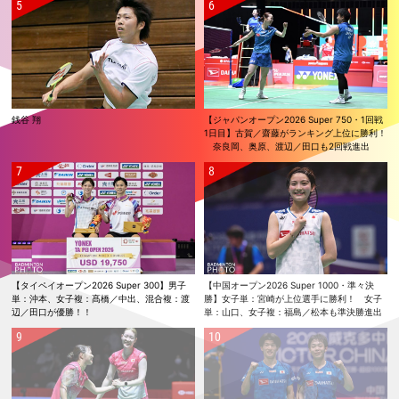
銭谷 翔
【ジャパンオープン2026 Super 750・1回戦
1日目】古賀／齋藤がランキング上位に勝利！
奈良岡、奥原、渡辺／田口も2回戦進出
【タイペイオープン2026 Super 300】男子
【中国オープン2026 Super 1000・準々決
単：沖本、女子複：髙橋／中出、混合複：渡
勝】女子単：宮崎が上位選手に勝利！ 女子
辺／田口が優勝！！
単：山口、女子複：福島／松本も準決勝進出