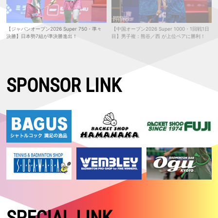
【ジャパンオープン2026 Super 750・準々
【中国オープン2026 Super 1000・1回戦1日
決勝】日本勢7組が準決勝進出！
目】男子複：熊谷／西 が上位ペアに勝利！
SPONSOR LINK
SPECIAL LINK