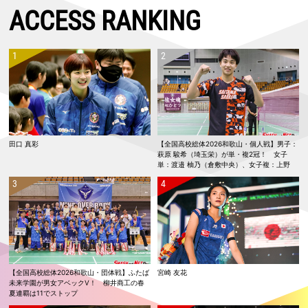
ACCESS RANKING
田口 真彩
【全国高校総体2026和歌山・個人戦】男子：
萩原 駿希（埼玉栄）が単・複2冠！ 女子
単：渡邉 柚乃（倉敷中央）、女子複：上野
優寿／伴野 碧唯（ふたば未来学園）が春夏連
覇！
【全国高校総体2026和歌山・団体戦】ふたば
宮崎 友花
未来学園が男女アベックV！ 柳井商工の春
夏連覇は11でストップ