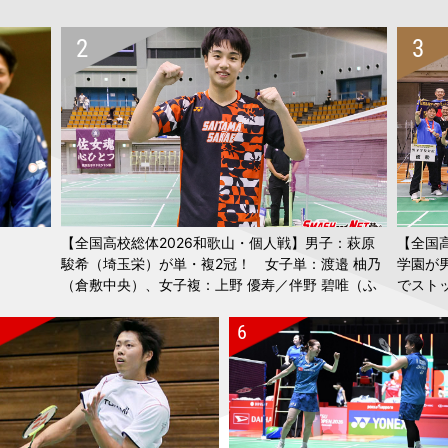
【全国高校総体2026和歌山・個人戦】男子：萩原
【全国
駿希（埼玉栄）が単・複2冠！ 女子単：渡邉 柚乃
学園が
（倉敷中央）、女子複：上野 優寿／伴野 碧唯（ふ
でスト
たば未来学園）が春夏連覇！