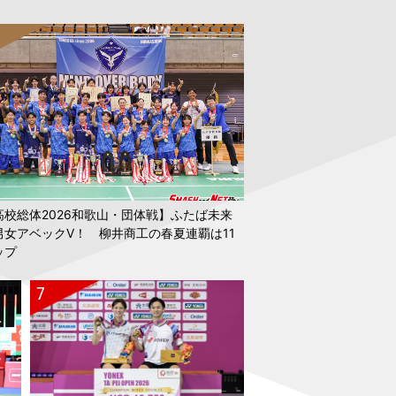
高校総体2026和歌山・団体戦】ふたば未来
男女アベックV！ 柳井商工の春夏連覇は11
ップ