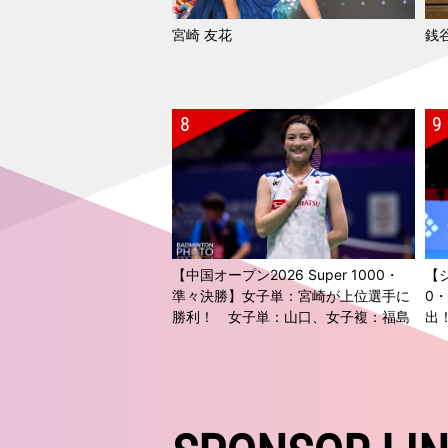
宮崎 友花
銭谷
【中国オープン2026 Super 1000・
【ジ
準々決勝】女子単：宮崎が上位選手に
0
勝利！ 女子単：山口、女子複：福島
出
／松本も準決勝進出