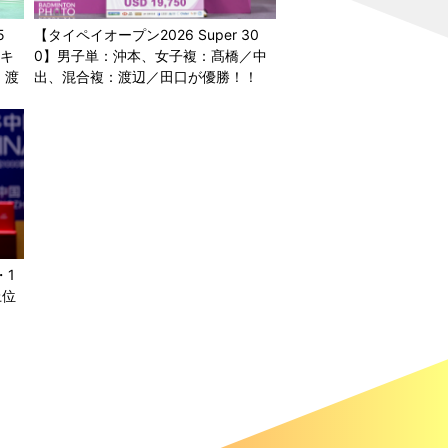
5
【タイペイオープン2026 Super 30
ンキ
0】男子単：沖本、女子複：髙橋／中
、渡
出、混合複：渡辺／田口が優勝！！
・1
上位