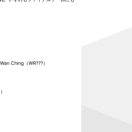
an Ching（WR???）
?）