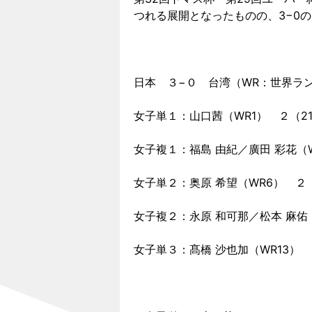
つれる展開となったものの、3−0
日本 ３−０ 台湾（WR：世界ラ
女子単１：山口茜（WR1） ２（21−10、
女子複１：福島 由紀／廣田 彩花（WR3） 
女子単２：奥原 希望（WR6） ２（15−
女子複２：永原 和可那／松本 麻佑（WR5
女子単３：髙橋 沙也加（WR13） （）