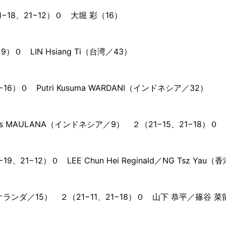
1−18、21−12）０ 大堀 彩（16）
）０ LIN Hsiang Ti（台湾／43）
16）０ Putri Kusuma WARDANI（インドネシア／32）
I／Bagas MAULANA（インドネシア／9） ２（21−15、21−18
21−12）０ LEE Chun Hei Reginald／NG Tsz Yau（
PIEK（オランダ／15） ２（21−11、21−18）０ 山下 恭平／篠谷 