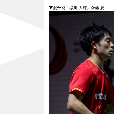
▼混合複：緑川 大輝／齋藤 夏