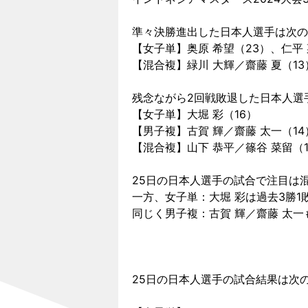
準々決勝進出した日本人選手は次の
【女子単】奥原 希望（23）、仁平 
【混合複】緑川 大輝／齋藤 夏（13
残念ながら2回戦敗退した日本人選
【女子単】大堀 彩（16）
【男子複】古賀 輝／齋藤 太一（14
【混合複】山下 恭平／篠谷 菜留（1
25日の日本人選手の試合で注目は
一方、女子単：大堀 彩は過去3勝
同じく男子複：古賀 輝／齋藤 太
25日の日本人選手の試合結果は次