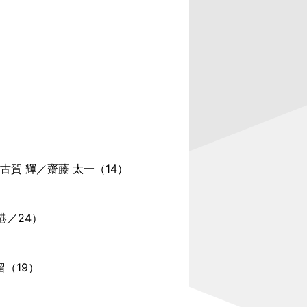
）０ 古賀 輝／齋藤 太一（14）
香港／24）
菜留（19）